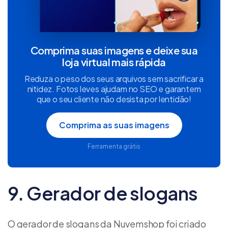
Comprima suas imagens e deixe sua
loja virtual mais rápida
Reduza o peso dos seus arquivos sem sacrificar a
nitidez. Fotos leves ajudam no SEO e garantem
que o seu cliente não desista por lentidão!
Comprima as suas imagens
Ferramenta grátis
9. Gerador de slogans
O gerador de slogans da Nuvemshop foi criado