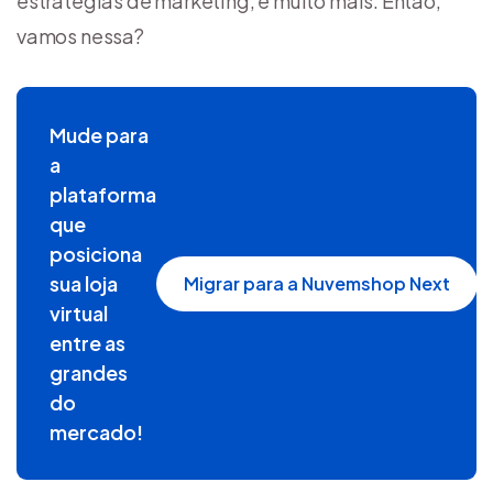
estratégias de marketing, e muito mais. Então,
vamos nessa?
Mude para
a
plataforma
que
posiciona
sua loja
Migrar para a Nuvemshop Next
virtual
entre as
grandes
do
mercado!