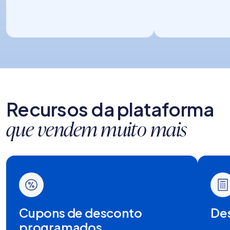
Recursos da plataforma
que vendem muito mais
Cupons de desconto
De
programados