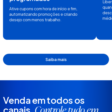
Libe
quant
Ative cupons com hora de início e fim,
desc
automatizando promoções e criando
médi
desejo com menos trabalho.
Saiba mais
Venda em todos os
canais.
Controle tudo em