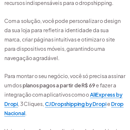
recursos indispensáveis para o dropshipping.
Com a solução, você pode personalizar o design
da sua loja para refletir a identidade da sua
marca, criar páginas intuitivas e otimizar o site
para dispositivos móveis, garantindo uma
navegação agradável.
Para montar o seu negócio, você só precisa assinar
um dos
planos pagos a partir de R$ 69
e fazer a
integração com aplicativos como o
AliExpress by
Dropi
, 3 Cliques,
CJ Dropshipping
by Dropi
e
Drop
Nacional
.