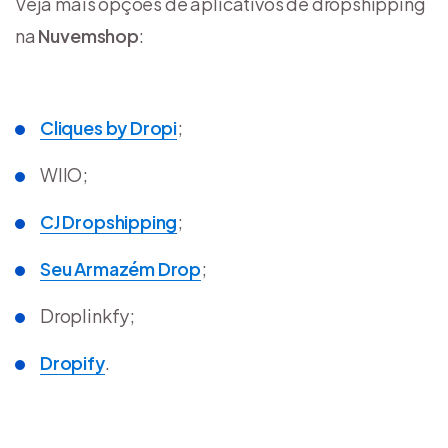
Veja mais opções de aplicativos de dropshipping
na
Nuvemshop
:
Cliques by Dropi
;
WIIO;
CJ Dropshipping
;
Seu Armazém Drop
;
Droplinkfy;
Dropify
.