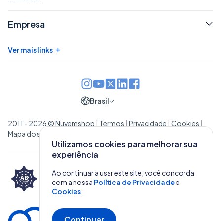
Empresa
+
Ver mais links
Brasil
2011 - 2026 © Nuvemshop
|
Termos
|
Privacidade
|
Cookies
|
Mapa do site
Utilizamos cookies para melhorar sua
experiência
Melhor plataforma de
e-commerce
Ao continuar a usar este site, você concorda
Eleita 3x a Melhor plataforma de e-commerce pela
com a nossa
Política de Privacidade
e
ABCOMM
Cookies
Continuar