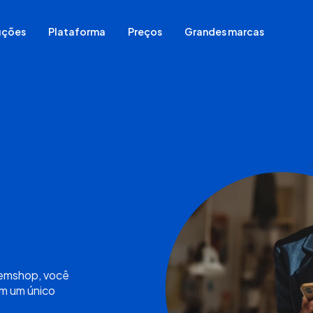
uções
Plataforma
Preços
Grandes marcas
Comece do zero
Migrar sua loja de plataforma
Já vende em redes sociais
Já vende em loja física
Já vende em marketplace
Para vender sem estoque
vemshop, você
em um único