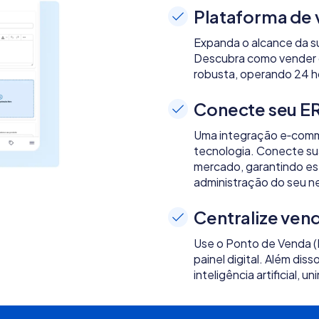
Plataforma de
Expanda o alcance da su
Descubra como vender on
robusta, operando 24 hor
Conecte seu ER
Uma integração e‑comme
tecnologia. Conecte sua 
mercado, garantindo est
administração do seu n
Centralize ven
Use o Ponto de Venda (
painel digital. Além dis
inteligência artificial,