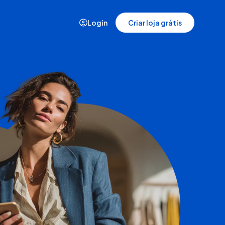
Login
Criar loja grátis
Demonstração
Veja a plataforma da Nuvemshop
em ação