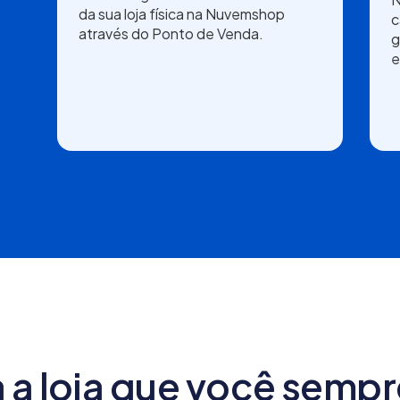
da sua loja física na Nuvemshop
c
através do Ponto de Venda.
g
e
.
 a loja que você sempr