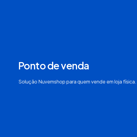
Ponto de venda
Solução Nuvemshop para quem vende em loja física.
arrinhos
Seu atendimento no
WhatsApp com IA
utos, assim
Com o Nuvem Chat, sua loja