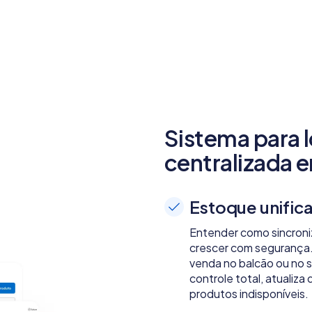
Sistema para lo
centralizada 
Estoque unific
Entender como sincroniza
crescer com segurança
venda no balcão ou no s
controle total, atualiz
produtos indisponíveis.