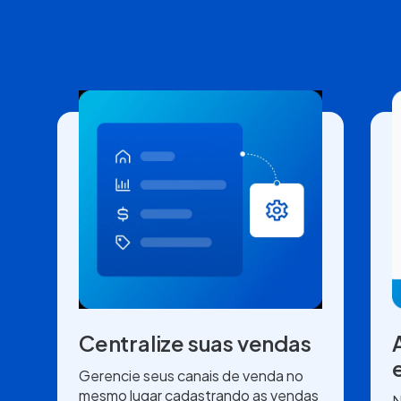
Centralize suas vendas
Gerencie seus canais de venda no
mesmo lugar cadastrando as vendas
N