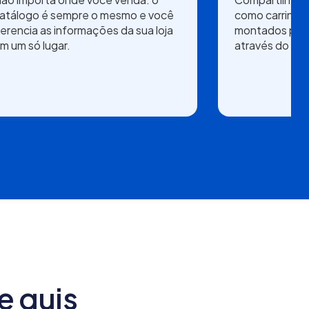
atálogo é sempre o mesmo e você
como carrinho
erencia as informações da sua loja
montados para
m um só lugar.
através do Wh
e quis