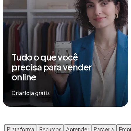
Tudo o que você
precisa para vender
online
Criar loja grátis
Plataforma
Recursos
Aprender
Parceria
Emp