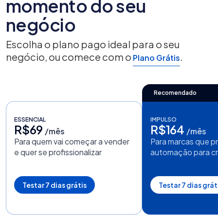
momento do seu
negócio
Escolha o plano pago ideal para o seu
negócio, ou comece com o
.
Plano Grátis
Recomendado
ESSENCIAL
IMPULSO
R$69
R$164
/mês
/mês
Para quem vai começar a vender
Para marcas que p
e quer se profissionalizar
automação para cr
Testar 7 dias grátis
Testar 7 dias grát