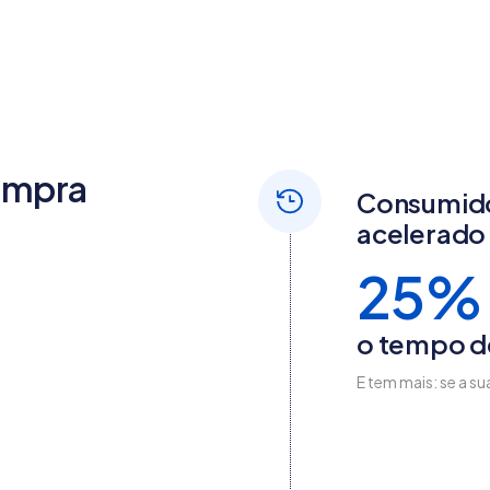
compra
Consumido
acelerado
25%
o tempo d
E tem mais: se a s