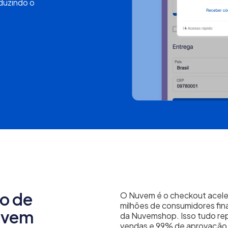
duzindo o
ão de
O Nuvem é o checkout acele
milhões de consumidores fina
uvem
da Nuvemshop. Isso tudo re
vendas e 99% de aprovação