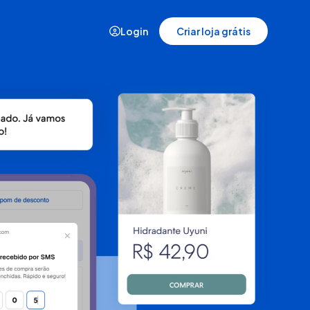
Login
Criar loja grátis
Demonstração
Veja a plataforma da Nuvemshop
em ação