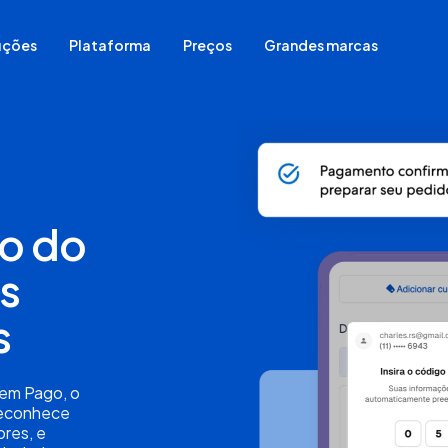
uções
Plataforma
Preços
Grandes marcas
Comece do zero
Migrar sua loja de plataforma
Já vende em redes sociais
Já vende em loja física
o do
Já vende em marketplace
Para vender sem estoque
s
s
em Pago, o
reconhece
res, e