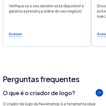
Verifique se o seu domínio está disponível e
Enco
garanta a presença online do seu negócio.
poten
marc
Acessar
Aces
Perguntas frequentes
O que é o criador de logo?
O criador de logo da Nuvemshop é a ferramenta ideal