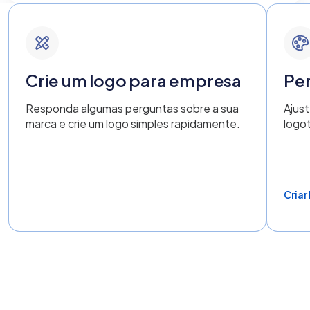
Crie um logo para empresa
Per
Responda algumas perguntas sobre a sua
Ajust
marca e crie um logo simples rapidamente.
logo
Criar