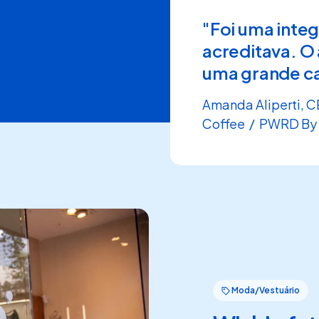
commerce?
"Foi uma integ
acreditava. 
uma grande ca
Amanda Aliperti, 
Coffee / PWRD By
Moda/Vestuário