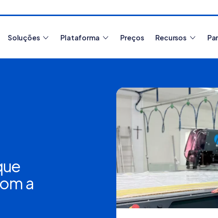
Soluções
Plataforma
Preços
Recursos
Pa
Artigos mais lidos
que
O que é pl
como funci
com a
Como
tipos? [gu
migrar de
plataforma
de e-