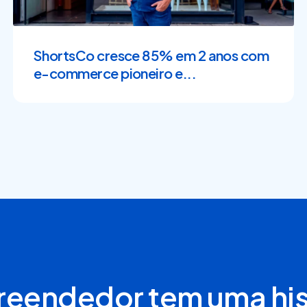
ShortsCo cresce 85% em 2 anos com
e-commerce pioneiro e...
eendedor tem uma hist