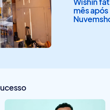
Wishin fat
mês após 
Nuvemsho
 sucesso