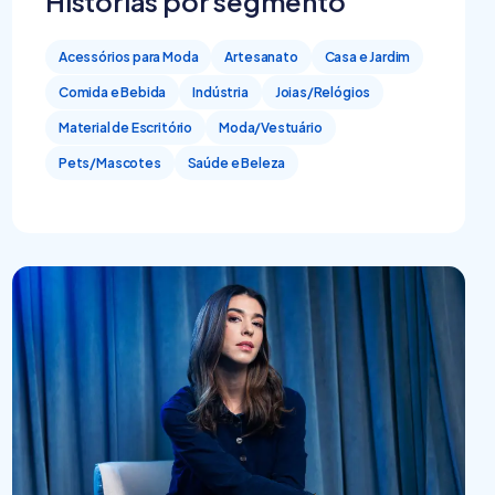
Histórias por segmento
Acessórios para Moda
Artesanato
Casa e Jardim
Comida e Bebida
Indústria
Joias/Relógios
Material de Escritório
Moda/Vestuário
Pets/Mascotes
Saúde e Beleza