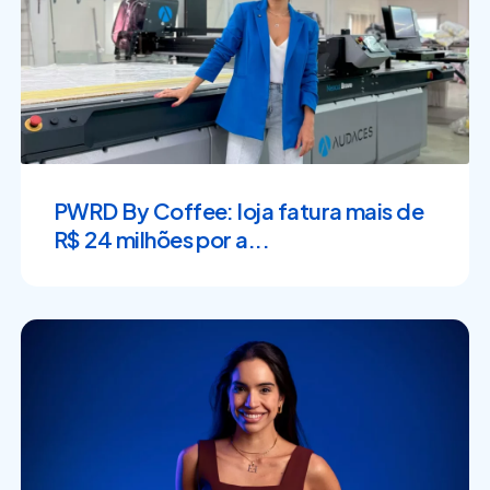
PWRD By Coffee: loja fatura mais de
R$ 24 milhões por a...