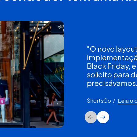
"O novo layout
implementação
Black Friday, 
solícito para
precisávamos.
ShortsCo /
Leia o 