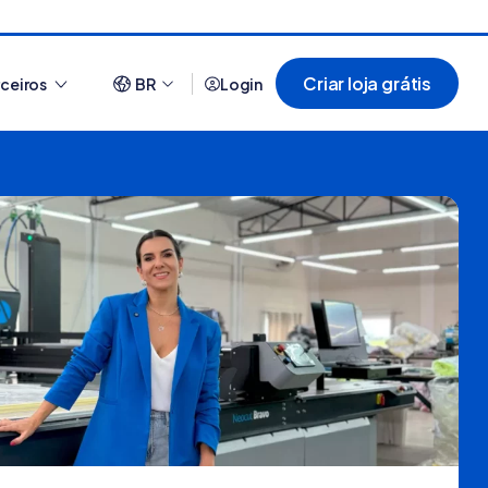
Criar loja grátis
rceiros
BR
Login
Ver tudo
ataforma digital,
44 sites que usam Nuvemshop para te
ona e quais são os
inspirar a ter o seu negó...
ia]