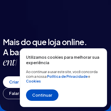
Mais do que loja online.
A base para sua marca
Utilizamos cookies para melhorar sua
fidel
|
experiência
Ao continuar a usar este site, você concorda
com a nossa
Política de Privacidade
e
Cookies
Criar loja grátis
Falar com Vendas
Continuar