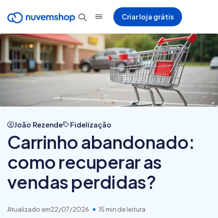
Criar loja grátis
João Rezende
Fidelização
Carrinho abandonado:
como recuperar as
vendas perdidas?
Atualizado em
22/07/2026
15 min de leitura