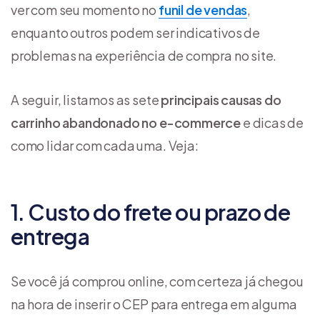
ver com seu momento no
funil de vendas
,
enquanto outros podem ser indicativos de
problemas na experiência de compra no site.
A seguir, listamos as sete
principais causas do
carrinho abandonado no e-commerce
e dicas de
como lidar com cada uma. Veja:
1. Custo do frete ou prazo de
entrega
Se você já comprou online, com certeza já chegou
na hora de inserir o CEP para entrega em alguma