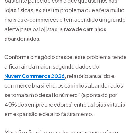
bastante parecido com o que que usamos nas
lojas físicas, existe um problema que afeta muito
mais os e-commerces e tem acendido um grande
alerta para os lojistas: a
taxa de carrinhos
abandonados
.
Conforme o negócio cresce, este problema tende
a ficar ainda maior: segundo dados do
NuvemCommerce 2026
, relatório anual do e-
commerce brasileiro, os carrinhos abandonados
se tornaram o desafio número 1 (apontado por
40% dos empreendedores) entre as lojas virtuais
em expansão e de alto faturamento.
Mas não são só as grandes marcas que sofrem