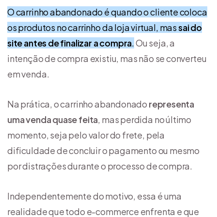
O carrinho abandonado é quando o cliente coloca
os produtos no carrinho da loja virtual, mas
sai do
site antes de finalizar a compra
.
Ou seja, a
intenção de compra existiu, mas não se converteu
em venda.
Na prática, o carrinho abandonado
representa
uma venda quase feita
, mas perdida no último
momento, seja pelo valor do frete, pela
dificuldade de concluir o pagamento ou mesmo
por distrações durante o processo de compra.
Independentemente do motivo, essa é uma
realidade que todo e-commerce enfrenta e que