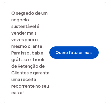
O segredo de um
negócio
sustentável é
vender mais
vezes para o
mesmo cliente.
Para isso, baixe
Quero faturar mais
grátis o e-book
de Retenção de
Clientes e garanta
uma receita
recorrente no seu
caixa!