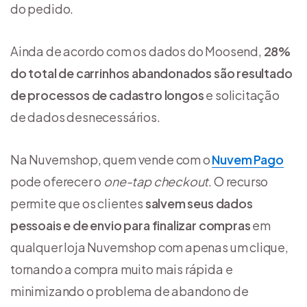
do pedido.
Ainda de acordo com os dados do Moosend,
28%
do total de carrinhos abandonados são resultado
de processos de cadastro longos
e solicitação
de dados desnecessários.
Na Nuvemshop, quem vende com o
Nuvem Pago
pode oferecer o
one-tap checkout
. O recurso
permite que os clientes
salvem seus dados
pessoais e de envio para finalizar compras
em
qualquer loja Nuvemshop com apenas um clique,
tornando a compra muito mais rápida e
minimizando o problema de abandono de