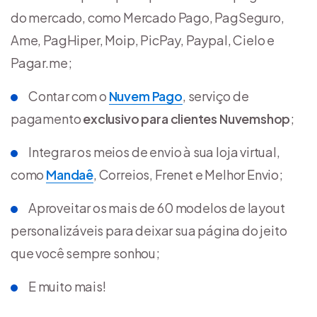
do mercado, como Mercado Pago, PagSeguro,
Ame, PagHiper, Moip, PicPay, Paypal, Cielo e
Pagar.me;
Contar com o
Nuvem Pago
, serviço de
pagamento
exclusivo para clientes Nuvemshop
;
Integrar os meios de envio à sua loja virtual,
como
Mandaê
, Correios, Frenet e Melhor Envio;
Aproveitar os mais de 60 modelos de layout
personalizáveis para deixar sua página do jeito
que você sempre sonhou;
E muito mais!