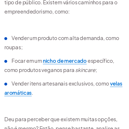
tipo de público. Existem vários caminhos para o
empreendedorismo, como:
Vender um produto com alta demanda, como
roupas;
Focar em um
nicho de mercado
específico,
como produtos veganos para
skincare
;
Vender itens artesanais exclusivos, como
velas
aromáticas
.
Deu para perceber que existem muitas opções,
não é mesmo? Então, pense bastante, analise as