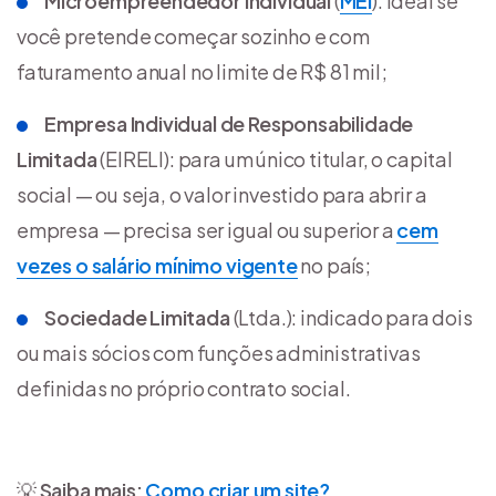
Microempreendedor Individual
(
MEI
): ideal se
você pretende começar sozinho e com
faturamento anual no limite de R$ 81 mil;
Empresa Individual de Responsabilidade
Limitada
(EIRELI): para um único titular, o capital
social — ou seja, o valor investido para abrir a
empresa — precisa ser igual ou superior a
cem
vezes o salário mínimo vigente
no país;
Sociedade Limitada
(Ltda.): indicado para dois
ou mais sócios com funções administrativas
definidas no próprio contrato social.
💡
Saiba mais:
Como criar um site?