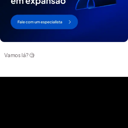
Vamos lá? 🧐