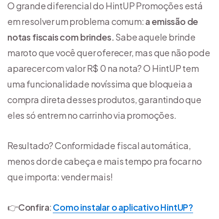
O grande diferencial do HintUP Promoções está
em resolver um problema comum:
a emissão de
notas fiscais com brindes.
Sabe aquele brinde
maroto que você quer oferecer, mas que não pode
aparecer com valor R$ 0 na nota? O HintUP tem
uma funcionalidade novíssima que bloqueia a
compra direta desses produtos, garantindo que
eles só entrem no carrinho via promoções.
Resultado? Conformidade fiscal automática,
menos dor de cabeça e mais tempo pra focar no
que importa: vender mais!
👉
Confira
:
Como instalar o aplicativo HintUP?