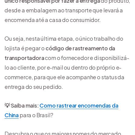
único responsável por fazer a entrega
do produto,
desde a embalagem ao transporte que levará a
encomenda até a casa do consumidor.
Ou seja, nesta última etapa, o único trabalho do
lojista é pegar o
código de rastreamento da
transportadora
com o fornecedor e disponibilizá-
lo ao cliente, por e-mail ou dentro do próprio e-
commerce, para que ele acompanhe o status da
entrega do seu pedido.
💡 Saiba mais:
Como rastrear encomendas da
China
para o Brasil?
Descubra o que os maiores nomes do mercado