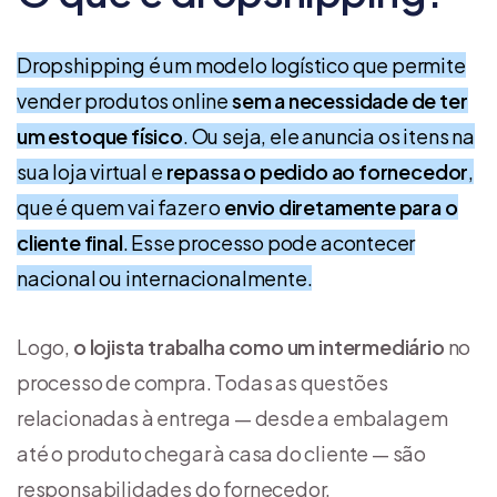
Dropshipping é um modelo logístico que permite
vender produtos online
sem a necessidade de ter
um estoque físico
. Ou seja, ele anuncia os itens na
sua loja virtual e
repassa o pedido ao fornecedor
,
que é quem vai fazer o
envio diretamente para o
cliente final
. Esse processo pode acontecer
nacional ou internacionalmente.
Logo,
o lojista trabalha como
um intermediário
no
processo de compra. Todas as questões
relacionadas à entrega — desde a embalagem
até o produto chegar à casa do cliente — são
responsabilidades do fornecedor.