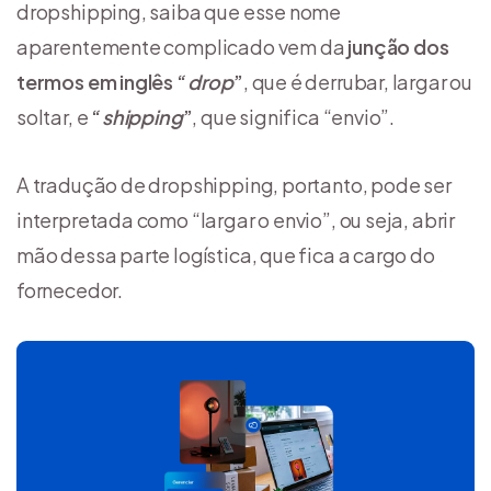
dropshipping, saiba que esse nome
aparentemente complicado vem da
junção dos
termos em inglês “
drop
”
, que é derrubar, largar ou
soltar, e
“
shipping
”
, que significa “envio”.
A tradução de dropshipping, portanto, pode ser
interpretada como “largar o envio”, ou seja, abrir
mão dessa parte logística, que fica a cargo do
fornecedor.