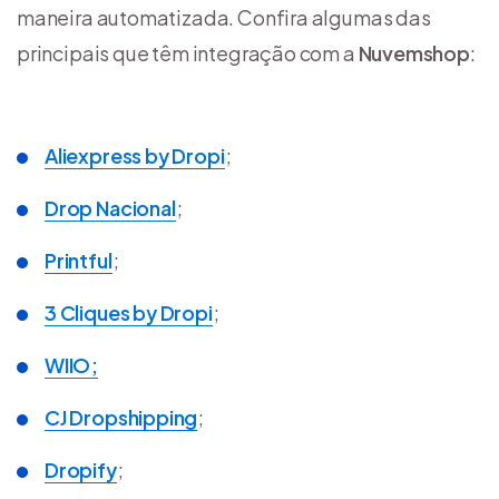
maneira automatizada. Confira algumas das
principais que têm integração com a
Nuvemshop
:
Aliexpress by Dropi
;
Drop Nacional
;
Printful
;
3 Cliques by Dropi
;
WIIO;
CJ Dropshipping
;
Dropify
;