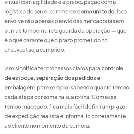
virtual com agilidade é a preocupação com a
logística do seu e-commerce
como um todo
. Isso
envolve não apenas o envio das mercadorias em
si, mas também a retaguarda da operação — que
é o que garante que o prazo prometido no
checkout seja cumprido.
Isso significa ter processos claros para
controle
de estoque, separação dos pedidos e
embalagem
, por exemplo, sabendo quanto tempo
cada etapa consome na sua rotina. Com esse
tempo mapeado, fica mais fácil definir um prazo
de expedição realista e informá-lo corretamente
ao cliente no momento da compra.