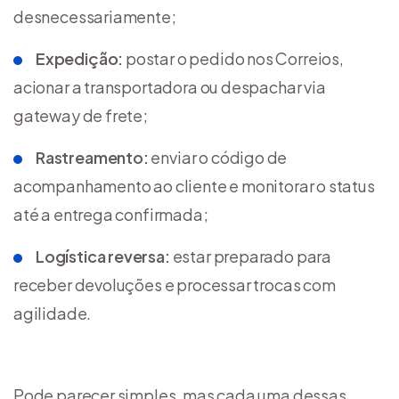
desnecessariamente;
Expedição:
postar o pedido nos Correios,
acionar a transportadora ou despachar via
gateway de frete;
Rastreamento:
enviar o código de
acompanhamento ao cliente e monitorar o status
até a entrega confirmada;
Logística reversa:
estar preparado para
receber devoluções e processar trocas com
agilidade.
Pode parecer simples, mas cada uma dessas