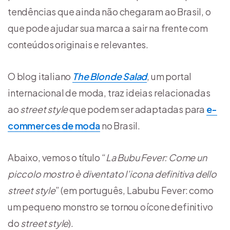
tendências que ainda não chegaram ao Brasil, o
que pode ajudar sua marca a sair na frente com
conteúdos originais e relevantes.
O blog italiano
The Blonde Salad
, um portal
internacional de moda, traz ideias relacionadas
ao
street style
que podem ser adaptadas para
e-
commerces de moda
no Brasil.
Abaixo, vemos o título “
La Bubu Fever: Come un
piccolo mostro è diventato l’icona definitiva dello
street style
” (em português, Labubu Fever: como
um pequeno monstro se tornou o ícone definitivo
do
street style
).