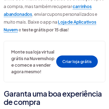
a compra, mas também recuperar
carrinhos
abandonados
, enviar cupons personalizados e
muito mais. Baixe o app na
Loja de Aplicativos
Nuvem
e
teste grátis por 15 dias
!
Monte sua loja virtual
grátis na Nuvemshop
Criar loja grátis
e comece a vender
agora mesmo!
Garanta uma boa experiência
de compra