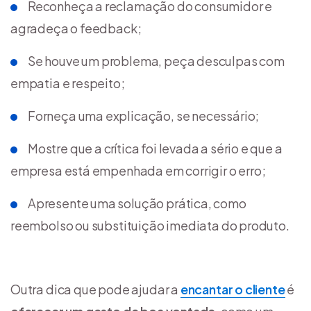
Reconheça a reclamação do consumidor e
agradeça o feedback;
Se houve um problema, peça desculpas com
empatia e respeito;
Forneça uma explicação, se necessário;
Mostre que a crítica foi levada a sério e que a
empresa está empenhada em corrigir o erro;
Apresente uma solução prática, como
reembolso ou substituição imediata do produto.
Outra dica que pode ajudar a
encantar o cliente
é