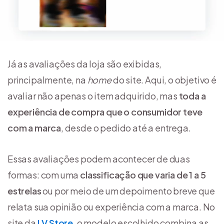
Já as avaliações da loja são exibidas,
principalmente, na
home
do site. Aqui, o objetivo é
avaliar não apenas o item adquirido, mas
toda a
experiência de compra
que o consumidor teve
com a marca
, desde o pedido até a entrega.
Essas avaliações podem acontecer de duas
formas: com uma
classificação que varia de 1 a 5
estrelas
ou por meio de um depoimento breve que
relata sua opinião ou experiência com a marca. No
site da
LV Store
, o modelo escolhido combina as