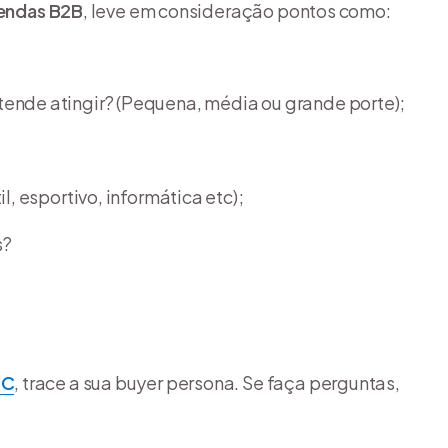
vendas B2B
, leve em consideração pontos como:
ende atingir? (Pequena, média ou grande porte);
l, esportivo, informática etc);
s?
2C
, trace a sua buyer persona. Se faça perguntas,