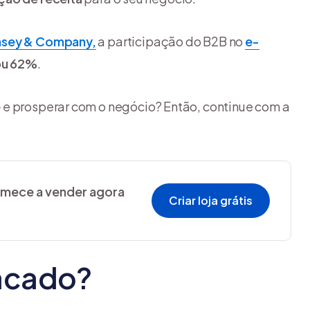
nsey & Company,
a participação do B2B no
e-
ou 62%
.
e
e prosperar com o negócio? Então, continue com a
comece a vender agora
Criar loja grátis
tacado?