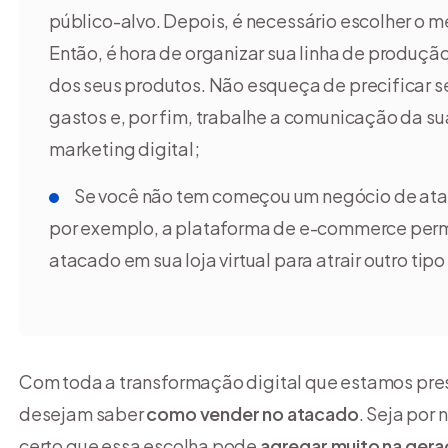
público-alvo. Depois, é necessário escolher o m
Então, é hora de organizar sua linha de produ
dos seus produtos. Não esqueça de precificar s
gastos e, por fim, trabalhe a comunicação da s
marketing digital;
Se você não tem começou um negócio de at
por exemplo, a plataforma de e-commerce perm
atacado em sua loja virtual para atrair outro tip
Com toda a transformação digital que estamos pr
desejam saber
como vender no atacado
. Seja por
certo que essa escolha pode
agregar muito na gera