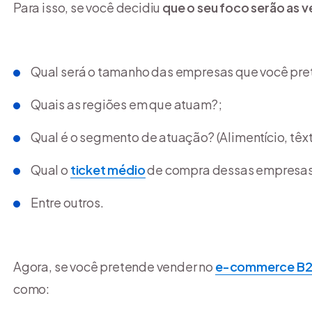
Para isso, se você decidiu
que o seu foco serão as 
Qual será o tamanho das empresas que você pret
Quais as regiões em que atuam?;
Qual é o segmento de atuação? (Alimentício, têxti
Qual o
ticket médio
de compra dessas empresa
Entre outros.
Agora, se você pretende vender no
e-commerce B
como: