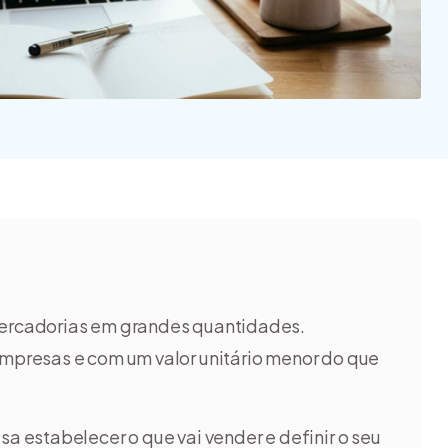
na e quais
 tipos?
mercadorias em grandes quantidades.
presas e com um valor unitário menor do que
a estabelecer o que vai vender e definir o seu