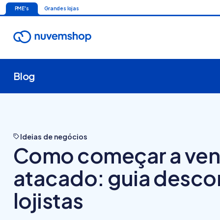
PME's
Grandes lojas
Blog
Ideias de negócios
Como começar a ven
atacado: guia desco
lojistas