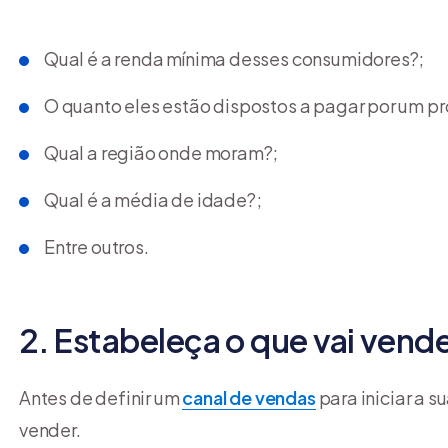
Qual é a renda mínima desses consumidores?;
O quanto eles estão dispostos a pagar por um p
Qual a região onde moram?;
Qual é a média de idade?;
Entre outros.
2. Estabeleça o que vai vend
Antes de definir um
canal de vendas
para iniciar a 
vender.