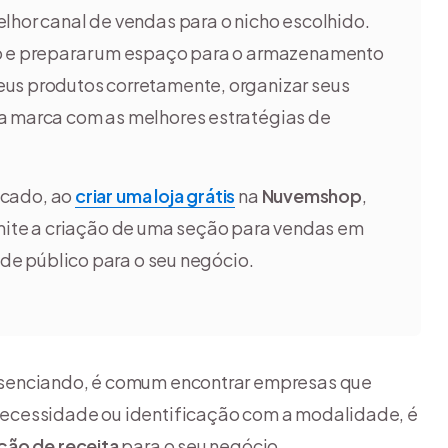
elhor canal de vendas para o nicho escolhido.
ção e preparar um espaço para o armazenamento
eus produtos corretamente, organizar seus
ua marca com as melhores estratégias de
acado, ao
criar uma loja grátis
na
Nuvemshop
,
ite a criação de uma seção para vendas em
o de público para o seu negócio.
esenciando, é comum encontrar empresas que
 necessidade ou identificação com a modalidade, é
ção de receita
para o seu negócio.