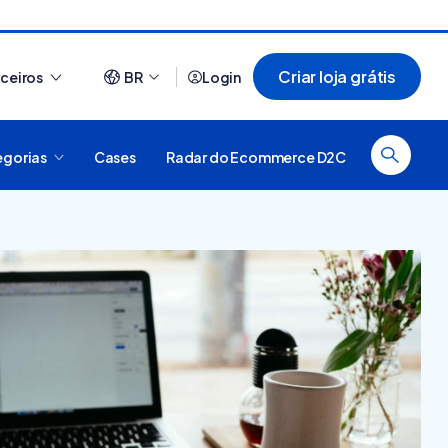
Criar loja grátis
rceiros
BR
Login
egorias
Cases
Radar do Ecommerce D2C
Ver tudo
44 sites que usam Nuvemshop para te
inspirar a ter o seu negó...
 é
forma
al, como