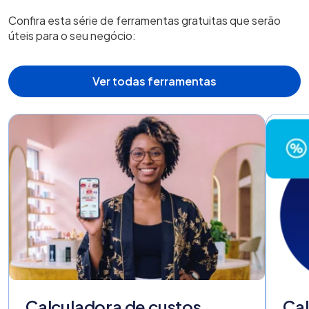
Confira esta série de ferramentas gratuitas que serão
úteis para o seu negócio:
Ver todas ferramentas
Calculadora de custos
Cal