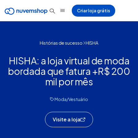
Criar loja grátis
Histórias de sucesso
HISHA
HISHA: a loja virtual de moda
bordada que fatura +R$ 200
mil por mês
Moda/Vestuário
Visite a loja