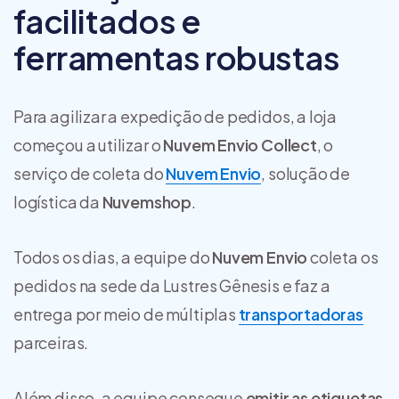
facilitados e
ferramentas robustas
Para agilizar a expedição de pedidos, a loja
começou a utilizar o
Nuvem Envio Collect
, o
serviço de coleta do
Nuvem Envio
, solução de
logística da
Nuvemshop
.
Todos os dias, a equipe do
Nuvem Envio
coleta os
pedidos na sede da Lustres Gênesis e faz a
entrega por meio de múltiplas
transportadoras
parceiras.
Além disso, a equipe consegue
emitir as etiquetas