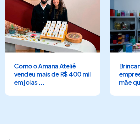
Como o Amana Ateliê
Brinca
vendeu mais de R$ 400 mil
empre
em joias ...
mãe qu