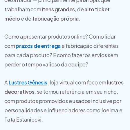
trabalham com
itens grandes
, de
alto ticket
médio
e de
fabricação própria
.
Como apresentar produtos online? Como lidar
com
prazos de entrega
e fabricação diferentes
para cada produto? E como fazer os envios sem
perder o tempo valioso da equipe?
A
Lustres Gênesis
, loja virtual com foco em
lustres
decorativos
, se tornou referência em seu nicho,
com produtos promovidos e usados inclusive por
personalidades e influenciadores como Joelma e
Tata Estaniecki.