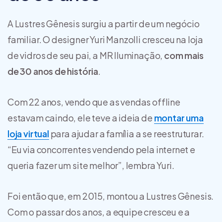
A Lustres Gênesis surgiu a partir de um negócio
familiar. O designer Yuri Manzolli cresceu na loja
de vidros de seu pai, a MR Iluminação,
com mais
de 30 anos de história
.
Com 22 anos, vendo que as vendas offline
estavam caindo, ele teve a ideia de
montar uma
loja virtual
para ajudar a família a se reestruturar.
“Eu via concorrentes vendendo pela internet e
queria fazer um site melhor”, lembra Yuri.
Foi então que, em 2015, montou a Lustres Gênesis.
Com o passar dos anos, a equipe cresceu e a