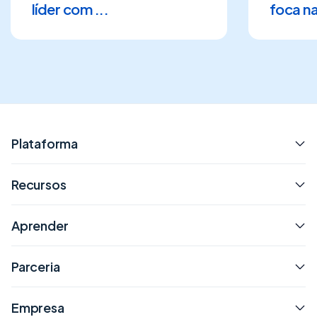
líder com ...
foca na 
Plataforma
Recursos
Aprender
Parceria
Empresa