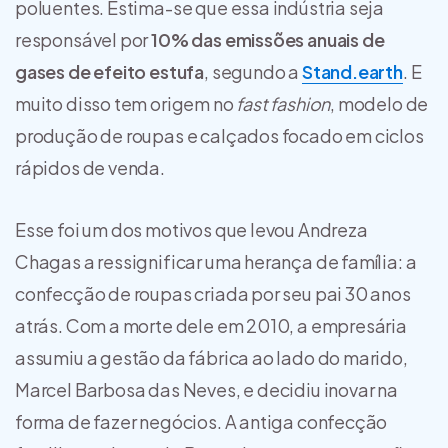
poluentes. Estima-se que essa indústria seja
responsável por
10% das emissões anuais de
gases de efeito estufa
, segundo a
Stand.earth
. E
muito disso tem origem no
fast fashion
, modelo de
produção de roupas e calçados focado em ciclos
rápidos de venda.
Esse foi um dos motivos que levou Andreza
Chagas a ressignificar uma herança de família: a
confecção de roupas criada por seu pai 30 anos
atrás. Com a morte dele em 2010, a empresária
assumiu a gestão da fábrica ao lado do marido,
Marcel Barbosa das Neves, e decidiu inovar na
forma de fazer negócios. A antiga confecção