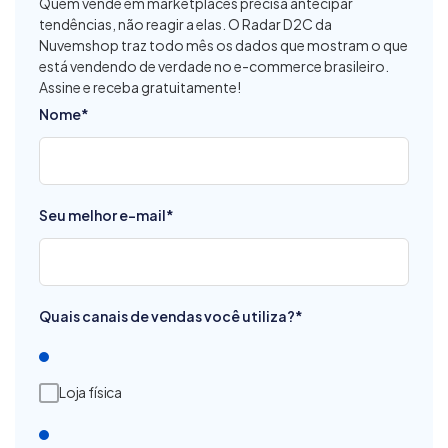
Quem vende em marketplaces precisa antecipar
tendências, não reagir a elas. O Radar D2C da
Nuvemshop traz todo mês os dados que mostram o que
está vendendo de verdade no e-commerce brasileiro.
Assine e receba gratuitamente!
Nome
*
Seu melhor e-mail
*
Quais canais de vendas você utiliza?
*
Loja física