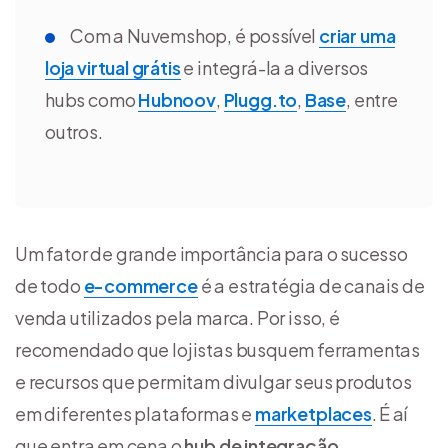
Com a Nuvemshop, é possível
criar uma
loja virtual grátis
e integrá-la a diversos
hubs como
Hubnoov
,
Plugg.to
,
Base
, entre
outros.
Um fator de grande importância para o sucesso
de todo
e-commerce
é a estratégia de canais de
venda utilizados pela marca. Por isso, é
recomendado que lojistas busquem ferramentas
e recursos que permitam divulgar seus produtos
em diferentes plataformas e
marketplaces
. É aí
que entra em cena o
hub de integração.