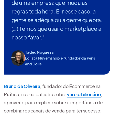
de uma empresa que muda as
regras toda hora. E, nesse caso, a
gente se adéqua ou a gente quebra.
(…) Temos que usar o marketplace a
nosso favor."
Tadeu Nogueira
Lojista Nuvemshop e fundador da Pens
and Dolls
Bruno de Oliveira
, fundador do Ecommerce na
Prática, na sua palestra sobre
varejo bilionário
,
aproveita para explicar sobre a importância de
combinar os canais de venda para ter sucesso: