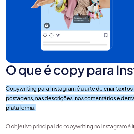
O que é copy para In
Copywriting para Instagram é a arte de
criar textos
postagens, nas descrições, nos comentários e dem
plataforma.
O objetivo principal do copywriting no Instagram é