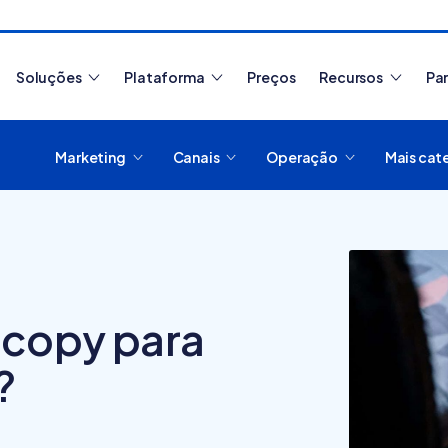
Soluções
Plataforma
Preços
Recursos
Pa
Marketing
Canais
Operação
Mais cat
Artigos mais lidos
 copy para
?
Como migrar de
plataforma de e-