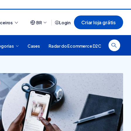
Criar loja grátis
rceiros
BR
Login
egorias
Cases
Radar do Ecommerce D2C
Ver tudo
O que é plataforma
44 sites que usam
digital, como funciona e
Nuvemshop para te