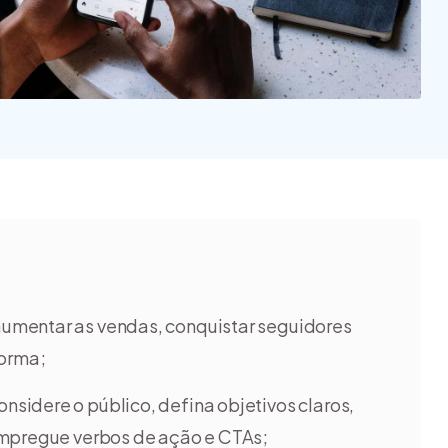
quais são os tipos?
inspirar a ter o seu
[guia]
negó...
 aumentar as vendas, conquistar seguidores
forma;
nsidere o público, defina objetivos claros,
empregue verbos de ação e CTAs;