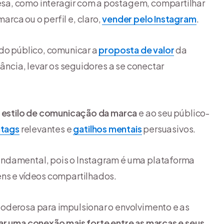
sa, como interagir com a postagem, compartilhar
rca ou o perfil e, claro,
vender pelo Instagram
.
 do público, comunicar a
proposta de valor
da
tância, levar os seguidores a se conectar
 estilo de comunicação da marca
e ao seu público-
htags
relevantes e
gatilhos mentais
persuasivos.
undamental, pois o Instagram é uma plataforma
ens e vídeos compartilhados.
poderosa para impulsionar o envolvimento e as
ar uma conexão mais forte entre as marcas e seus