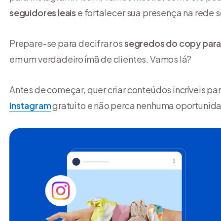
seguidores leais
e fortalecer sua presença na rede s
Prepare-se para decifrar os
segredos do copy para
em um verdadeiro ímã de clientes. Vamos lá?
Antes de começar, quer criar conteúdos incríveis pa
Instagram
gratuito e não perca nenhuma oportunid