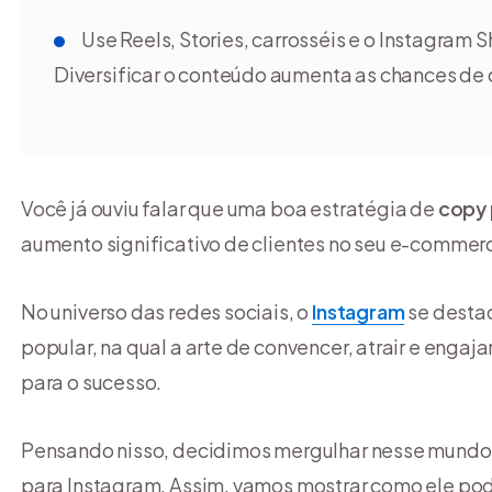
Use Reels, Stories, carrosséis e o Instagram 
Diversificar o conteúdo aumenta as chances de
Você já ouviu falar que uma boa estratégia de
copy 
aumento significativo de clientes no seu e-commer
No universo das redes sociais, o
Instagram
se desta
popular, na qual a arte de convencer, atrair e enga
para o sucesso.
Pensando nisso, decidimos mergulhar nesse mundo 
para Instagram. Assim, vamos mostrar como ele pod