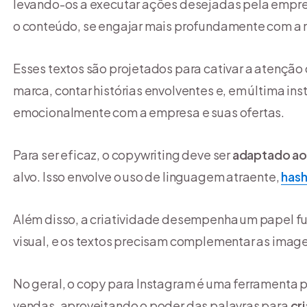
levando-os a executar ações desejadas pela empre
o conteúdo, se engajar mais profundamente com a ma
Esses textos são projetados para cativar a atenção
marca, contar histórias envolventes e, em última ins
emocionalmente com a empresa e suas ofertas.
Para ser eficaz, o copywriting deve ser
adaptado ao
alvo. Isso envolve o uso de linguagem atraente,
has
Além disso, a criatividade desempenha um papel f
visual, e os textos precisam complementar as imag
No geral, o copy para Instagram é uma ferramenta 
vendas, aproveitando o poder das palavras para
cri