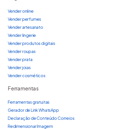
Vender online
Vender perfumes
Vender artesanato
Vender lingerie
Vender produtos digitais
Vender roupas
Vender prata
Vender joias
Vender cosméticos
Ferramentas
Ferramentas gratuitas
Gerador de Link WhatsApp
Declaração de Conteúdo Correios
Redimensionar Imagem