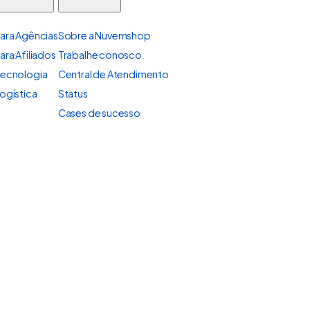
ara Agências
Sobre a Nuvemshop
ara Afiliados
Trabalhe conosco
ecnologia
Central de Atendimento
ogística
Status
Cases de sucesso