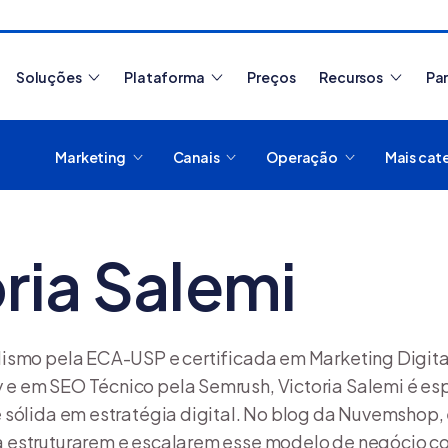
Soluções
Plataforma
Preços
Recursos
Pa
Marketing
Canais
Operação
Mais cat
Artigos mais lidos
ria Salemi
Como migrar de plataform
ismo pela ECA-USP e certificada em Marketing Digital
 em SEO Técnico pela Semrush, Victoria Salemi é es
sólida em estratégia digital. No blog da Nuvemshop,
estruturarem e escalarem esse modelo de negócio co