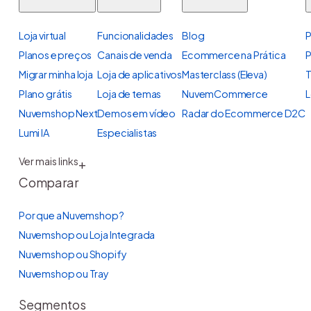
Loja virtual
Funcionalidades
Blog
P
Planos e preços
Canais de venda
Ecommerce na Prática
P
Migrar minha loja
Loja de aplicativos
Masterclass (Eleva)
T
Plano grátis
Loja de temas
NuvemCommerce
L
Nuvemshop Next
Demos em vídeo
Radar do Ecommerce D2C
Lumi IA
Especialistas
Ver mais links
+
Comparar
Por que a Nuvemshop?
Nuvemshop ou Loja Integrada
Nuvemshop ou Shopify
Nuvemshop ou Tray
Segmentos