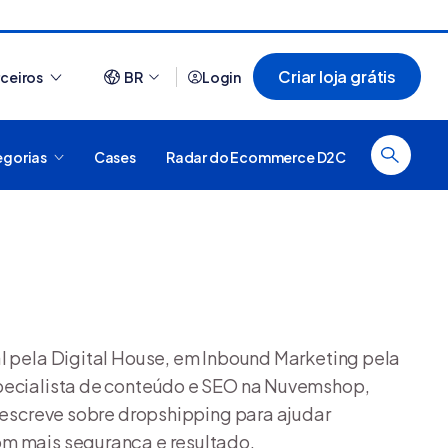
Criar loja grátis
rceiros
BR
Login
egorias
Cases
Radar do Ecommerce D2C
Ver tudo
a de e-commerce?
O que é plataforma digital,
 pela Digital House, em Inbound Marketing pela
como funciona e quais são o
tipos? [guia]
pecialista de conteúdo e SEO na Nuvemshop,
 escreve sobre dropshipping para ajudar
m mais segurança e resultado.