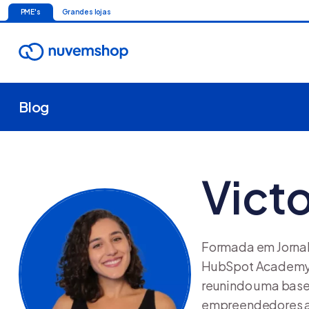
PME's
Grandes lojas
Blog
Victo
Formada em Jornal
HubSpot Academy e
reunindo uma base 
empreendedores a 