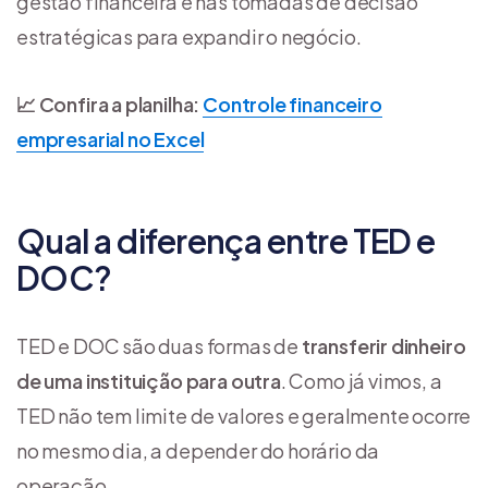
gestão financeira e nas tomadas de decisão
estratégicas para expandir o negócio.
📈 Confira a planilha:
Controle financeiro
empresarial no Excel
Qual a diferença entre TED e
DOC?
TED e DOC são duas formas de
transferir dinheiro
de uma instituição para outra
. Como já vimos, a
TED não tem limite de valores e geralmente ocorre
no mesmo dia, a depender do horário da
operação.