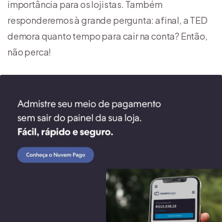
importância para os lojistas. Também
responderemos à grande pergunta: afinal, a TED
demora quanto tempo para cair na conta? Então,
não perca!