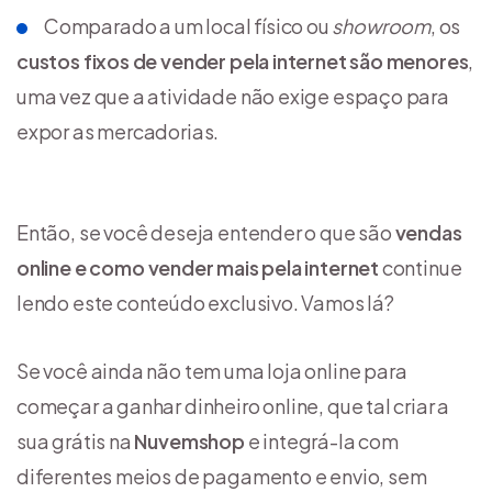
Comparado a um local físico ou
showroom
, os
custos fixos de vender pela internet são menores
,
uma vez que a atividade não exige espaço para
expor as mercadorias.
Então, se você deseja entender o que são
vendas
online
e
como vender mais pela internet
continue
lendo este conteúdo exclusivo. Vamos lá?
Se você ainda não tem uma loja online para
começar a ganhar dinheiro online, que tal criar a
sua grátis na
Nuvemshop
e integrá-la com
diferentes meios de pagamento e envio, sem