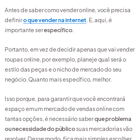
Antes de saber como vender online, você precisa
definir
o que vender na internet
. E, aqui, é
importante ser
específico
.
Portanto, em vez de decidir apenas que vai vender
roupas online, por exemplo, planeje qual será o
estilo das peças e o nicho de mercado do seu
negócio. Quanto mais específico, melhor.
Isso porque, para garantir que você encontrará
espaço em um mercado de vendas online com
tantas opções, é necessário saber
que problema
ou necessidade do público
suas mercadorias vão
resolver. Desse modo, fica mais simples escolher