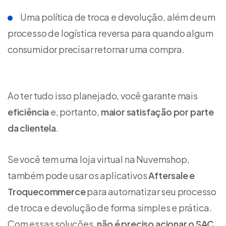
Uma política de troca e devolução, além de um
processo de logística reversa para quando algum
consumidor precisar retornar uma compra.
Ao ter tudo isso planejado, você garante mais
eficiência
e, portanto,
maior satisfação por parte
da clientela
.
Se você tem uma loja virtual na Nuvemshop,
também pode usar os aplicativos
Aftersale e
Troquecommerce
para automatizar seu processo
de troca e devolução de forma simples e prática.
Com essas soluções,
não é preciso acionar o SAC