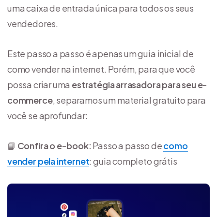
uma caixa de entrada única para todos os seus
vendedores.
Este passo a passo é apenas um guia inicial de
como vender na internet. Porém, para que você
possa criar uma
estratégia arrasadora para seu e-
commerce
, separamos um material gratuito para
você se aprofundar:
📘
Confira o e-book:
Passo a passo de
como
vender pela internet
: guia completo grátis