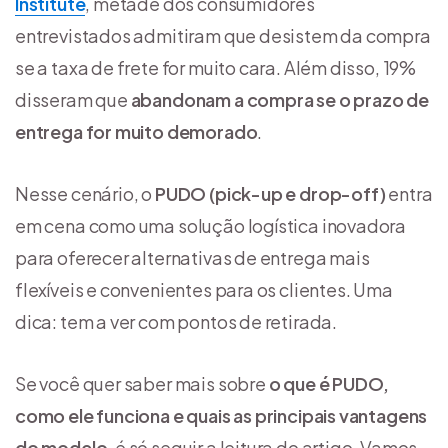
Institute
, metade dos consumidores
entrevistados admitiram que desistem da compra
se a taxa de frete for muito cara. Além disso, 19%
disseram que
abandonam a compra se o prazo de
entrega for muito demorado
.
Nesse cenário, o
PUDO (pick-up e drop-off)
entra
em cena como uma solução logística inovadora
para oferecer alternativas de entrega mais
flexíveis e convenientes para os clientes. Uma
dica: tem a ver com pontos de retirada.
Se você quer saber mais sobre
o que é PUDO,
como ele funciona e quais as principais vantagens
do modelo
, é só seguir a leitura do artigo. Vamos