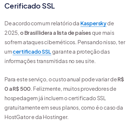
Cerificado SSL
De acordo com um relatório da
Kaspersky
de
2025,
o Brasil lidera a lista de países
que mais
sofrem ataques cibernéticos. Pensando nisso, ter
um
certificado SSL
garante a proteção das
informações transmitidas no seu site.
Para este serviço, o custo anual pode variar de
R$
0 a R$ 500
. Felizmente, muitos provedores de
hospedagem já incluem o certificado SSL
gratuitamente em seus planos, como é o caso da
HostGator e da Hostinger.