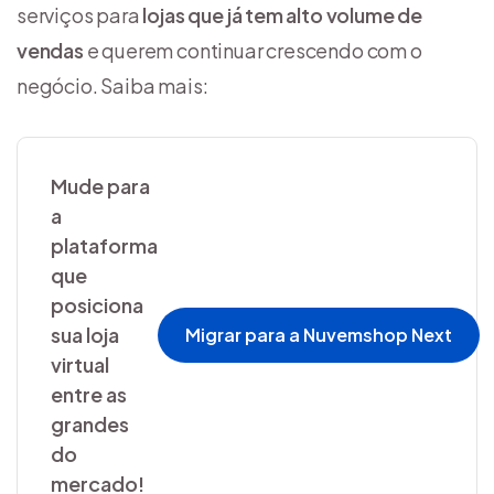
serviços para
lojas que já tem alto volume de
vendas
e querem continuar crescendo com o
negócio. Saiba mais:
Mude para
a
plataforma
que
posiciona
sua loja
Migrar para a Nuvemshop Next
virtual
entre as
grandes
do
mercado!