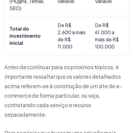
(Plugins, Temas,
Variável
Variável
SEO)
De R$
De R$
Total do
2.600 a mais
61.000 a
investimento
de R$
mais de R$
inicial
11.000
100.000
Antes de continuar para os próximos tópicos, é
importante ressaltar que os valores detalhados
acima referem-se à construção de um site de e-
commerce de forma particular, ou seja,
contratando cada serviço e recurso
separadamente.
Para negócios que buscam uma solução mais