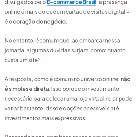
divulgados pelo
E-commerce Brasil
, a presença
online é mais do que um cartão de visitas digital –
é o
coração do negócio
.
No entanto, é comum que, ao embarcar nessa
jornada, algumas dúvidas surjam, como: quanto
custa um site?
A resposta, como é comum no universo online,
não
é simples e direta
. Isso porque o investimento
necessário para colocar uma loja virtual no ar pode
variar bastante, desde opções acessíveis até
investimentos mais expressivos.
Pensando nisso, com base nessa e em outras