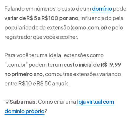
Falando em números, o custo de um
domínio
pode
variar de R$ 5 a R$ 100 por ano
, influenciado pela
popularidade da extensão (como .com.br) e pelo
registrador que você escolher.
Para você ter uma ideia, extensões como
“.com.br” podem ter um
custo inicial de R$ 19,99
no primeiro ano
, com outras extensões variando
entre R$ 10 e R$ 50 anuais.
💡
Saiba mais:
Como criar uma
loja virtual com
domínio próprio
?