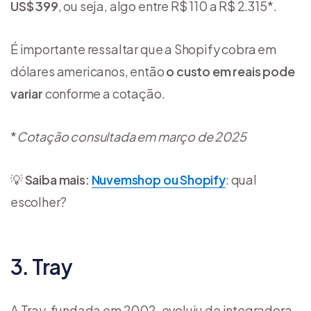
US$ 399
, ou seja, algo entre R$ 110 a R$ 2.315*.
É importante ressaltar que a Shopify cobra em
dólares americanos, então
o custo em reais pode
variar
conforme a cotação.
*
Cotação consultada em março de 2025
💡
Saiba mais:
Nuvemshop ou Shopify
: qual
escolher?
3. Tray
A Tray, fundada em 2002, evoluiu de integradora