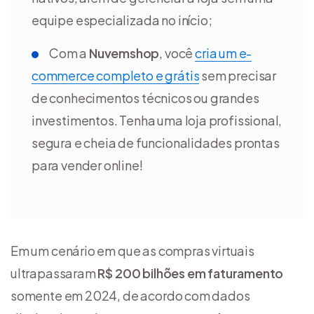
equipe especializada no início;
Com a
Nuvemshop
, você
cria um e-
commerce completo e grátis
sem precisar
de conhecimentos técnicos ou grandes
investimentos. Tenha uma loja profissional,
segura e cheia de funcionalidades prontas
para vender online!
Em um cenário em que as compras virtuais
ultrapassaram
R$ 200 bilhões em faturamento
somente em 2024, de acordo com dados