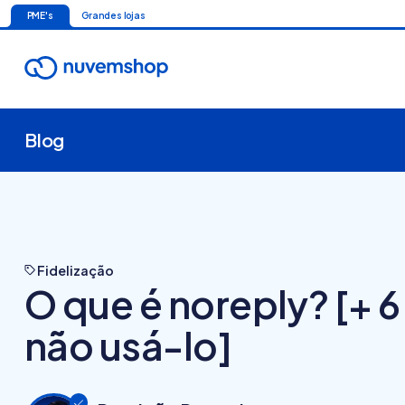
PME's
Grandes lojas
Blog
Fidelização
O que é noreply? [+ 
não usá-lo]