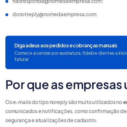
naoresponda@nomedaempresa.com
;
donotreply@nomedaempresa.com
.
Diga adeus aos pedidos e cobranças manuais
Comece a vender por assinatura, fidelize clientes e inic
faturar.
Por que as empresas
Os e-mails do tipo noreply são muito utilizados no
e
comunicados e notificações, como confirmação de c
segurança e atualizações de cadastro.