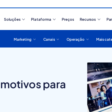
Soluções
Plataforma
Preços
Recursos
Pa
Marketing
Canais
Operação
Mais cat
Artigos mais lidos
6 motivos para
Como migrar de
plataforma de e-