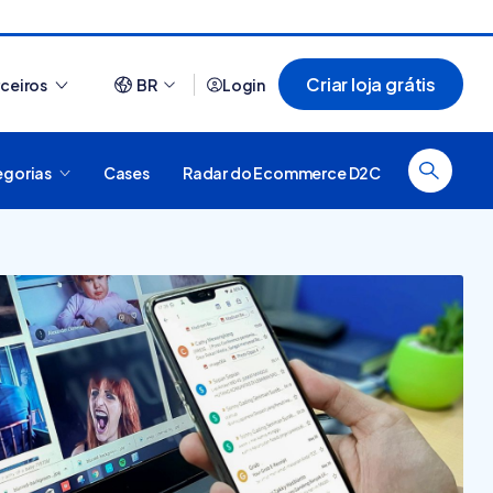
Criar loja grátis
rceiros
BR
Login
egorias
Cases
Radar do Ecommerce D2C
Ver tudo
O que é plataforma
44 sites que usam
digital, como funciona e
Nuvemshop para te