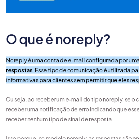
O que é noreply?
Noreply é uma conta de e-mail configurada por u
respostas
. Esse tipo de comunicação é utilizada p
informativas para clientes sem permitir que eles r
Ou seja, ao receber um e-mail do tipo noreply, se 
receber uma notificação de erro indicando que ess
receber nenhum tipo de sinal de resposta.
Isso porque, no modelo noreply, as respostas são