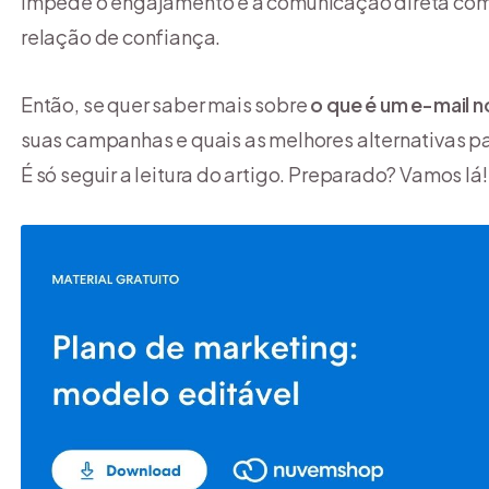
impede o engajamento e a comunicação direta com o
relação de confiança.
Então, se quer saber mais sobre
o que é um e-mail n
suas campanhas e quais as melhores alternativas pa
É só seguir a leitura do artigo. Preparado? Vamos lá!