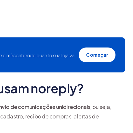
Começar
ie o mês sabendo quanto sua loja vai
 usam noreply?
nvio de comunicações unidirecionais
, ou seja,
adastro, recibo de compras, alertas de