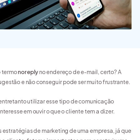
quais são os tipos?
inspirar a ter o seu
[guia]
negó...
o termo
noreply
no endereço de e-mail, certo? A
gestão e não conseguir pode ser muito frustrante.
ntretanto utilizar esse tipo de comunicação
teresse em ouvir o que o cliente tem a dizer.
s estratégias de marketing de uma empresa, já que