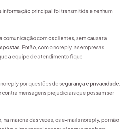
nformação principal foi transmitida e nenhum
 a comunicação com os clientes, sem causar a
espostas
. Então, com o noreply, as empresas
que a equipe de atendimento fique
 noreply por questões de
segurança e privacidade
.
e contra mensagens prejudiciais que possam ser
 na maioria das vezes, os e-mails noreply, por não
egativa e impessoal por aqueles que recebem.