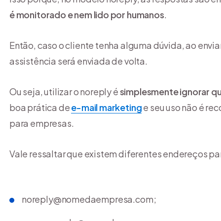
é monitorado e nem lido por humanos
.
Então, caso o cliente tenha alguma dúvida, ao envia
assistência será enviada de volta.
Ou seja, utilizar o noreply é
simplesmente ignorar qu
boa prática de
e-mail marketing
e seu uso não é r
para empresas.
Vale ressaltar que existem diferentes endereços par
noreply@nomedaempresa.com
;