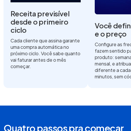
Receita previsível
desde o primeiro
Você defin
ciclo
e o preço
Cada cliente que assina garante
Configure as fr
uma compra automática no
fazem sentido pa
próximo ciclo. Você sabe quanto
produto: semanal
vai faturar antes de o mês
mensal, e atrib
começar.
diferente a cad
minutos, sem có
Quatro passos pra começar