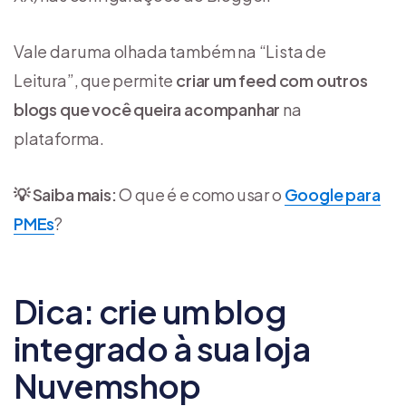
Vale dar uma olhada também na “Lista de
Leitura”, que permite
criar um feed
com outros
blogs que você queira acompanhar
na
plataforma.
💡 Saiba mais:
O que é e como usar o
Google para
PMEs
?
Dica: crie um blog
integrado à sua loja
Nuvemshop