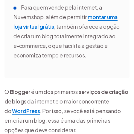
Para quem vende pela internet, a
Nuvemshop, além de permitir
montar uma
loja virtual grátis
, também oferece a opção
de criar um blog totalmente integrado ao
e-commerce, o que facilita a gestão e
economiza tempo e recursos.
O
Blogger
é um dos primeiros
serviços de criação
de blogs
da internet e o maior concorrente
do
WordPress
. Por isso, se você está pensando
em criar um blog, essa é uma das primeiras
opções que deve considerar.