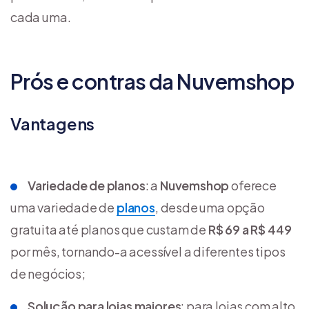
cada uma.
Prós e contras da Nuvemshop
Vantagens
Variedade de planos
: a
Nuvemshop
oferece
uma variedade de
planos
, desde uma opção
gratuita até planos que custam de
R$ 69 a R$ 449
por mês, tornando-a acessível a diferentes tipos
de negócios;
Solução para lojas maiores
: para lojas com alto