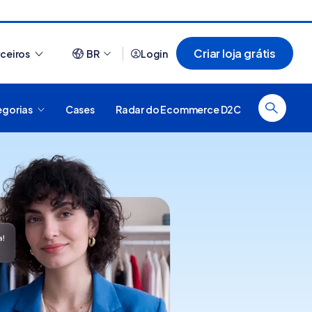
Criar loja grátis
rceiros
BR
Login
egorias
Cases
Radar do Ecommerce D2C
Ver tudo
O que é plataforma
44 sites que usam
digital, como funciona e
Nuvemshop para te