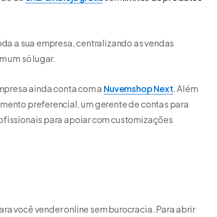
toda a sua empresa, centralizando as vendas
m um só lugar.
 empresa ainda conta com a
Nuvemshop Next
. Além
imento preferencial, um gerente de contas para
ofissionais para apoiar com customizações
ara você vender online sem burocracia. Para abrir