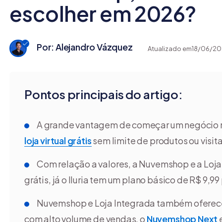
escolher em 2026?
Por: Alejandro Vázquez
Atualizado em
18/06/20
Pontos principais do artigo:
A grande vantagem de começar um negócio
loja virtual grátis
sem limite de produtos ou visita
Com relação a valores, a Nuvemshop e a Loja 
grátis, já o Iluria tem um plano básico de R$ 9,99
Nuvemshop e Loja Integrada também oferecem
com alto volume de vendas, o
Nuvemshop Next
e