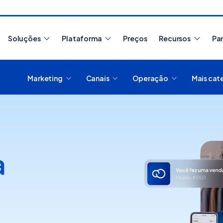
Soluções
Plataforma
Preços
Recursos
Pa
Marketing
Canais
Operação
Mais cat
Artigos mais lidos
a
Como migrar de
plataforma de e-