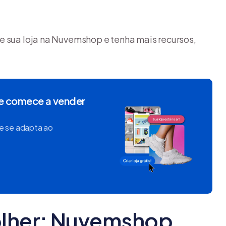
e sua loja na Nuvemshop e tenha mais recursos,
 e comece a vender
e se adapta ao
olher: Nuvemshop,