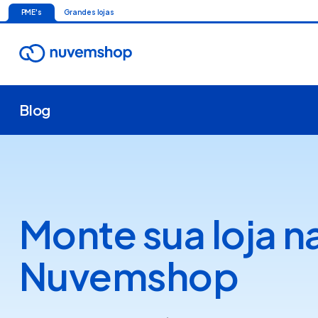
PME's
Grandes lojas
Blog
Monte sua loja n
Nuvemshop