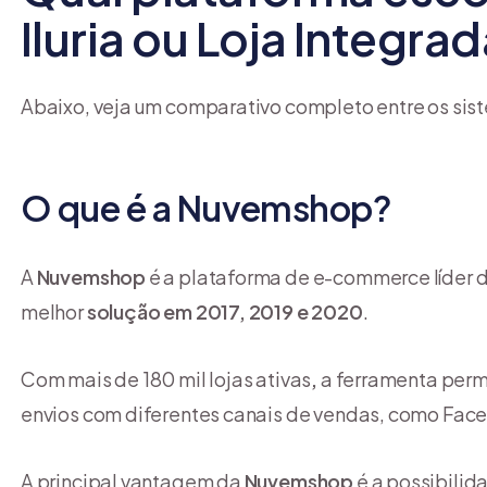
Iluria ou Loja Integra
Abaixo, veja um comparativo completo entre os si
O que é a Nuvemshop?
A
Nuvemshop
é a plataforma de e-commerce líder 
melhor
solução em 2017, 2019 e 2020
.
Com mais de 180 mil lojas ativas
,
a ferramenta perm
envios com diferentes canais de vendas, como Faceb
A principal vantagem da
Nuvemshop
é a possibilid