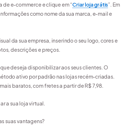
rma de e-commerce e clique em “
Criar loja grátis
”. Em
 informações como nome da sua marca, e-mail e
isual da sua empresa, inserindo o seu logo, cores e
tos, descrições e preços.
ue deseja disponibilizar aos seus clientes. O
método ativo por padrão nas lojas recém-criadas.
ais baratos, com fretes a partir de R$ 7,98.
 a sua loja virtual.
as suas vantagens?