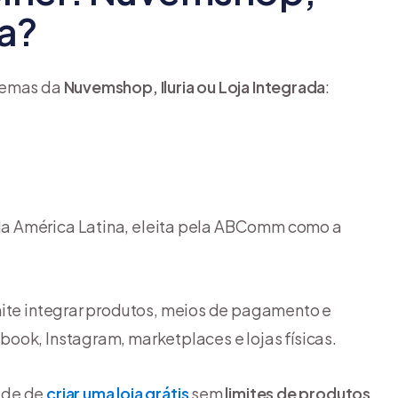
da?
stemas da
Nuvemshop, Iluria ou Loja Integrada
:
da América Latina, eleita pela ABComm como a
ite integrar produtos, meios de pagamento e
ook, Instagram, marketplaces e lojas físicas.
ade de
criar uma loja grátis
sem
limites de produtos