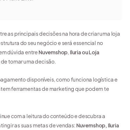
e as principais decisões na hora de criar uma loja
estrutura do seu negócio e será essencial no
 em dúvida entre
Nuvemshop
,
Iluria ou Loja
s de tomar uma decisão.
 pagamento disponíveis, como funciona logística e
istem ferramentas de marketing que podem te
tinue com a leitura do conteúdo e descubra a
ingir as suas metas de vendas:
Nuvemshop, Iluria