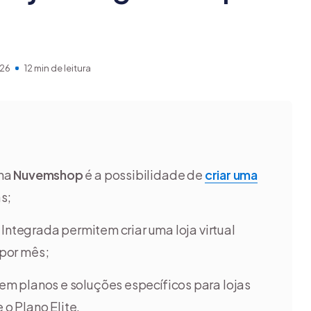
26
12 min de leitura
 na
Nuvemshop
é a possibilidade de
criar uma
s;
Integrada permitem criar uma loja virtual
 por mês;
 planos e soluções específicos para lojas
 o Plano Elite.