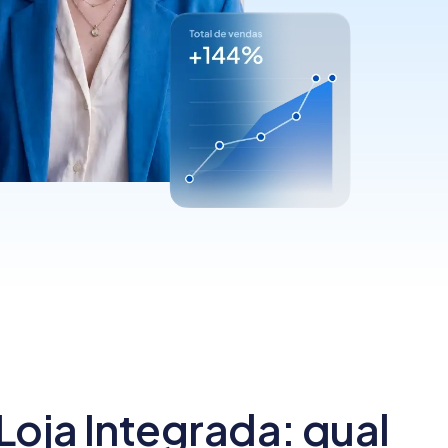
quais são os tipos?
inspirar a ter o seu
[guia]
negó...
Loja Integrada: qual