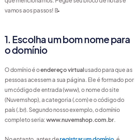
que mencionamos. Pegue seu bloco de notas e
vamos aos passos! 📝
1. Escolha um bom nome para
o domínio
O domínio é o
endereço virtual
usado para que as
pessoas acessem a sua página. Ele é formado por
um código de entrada (www), o nome do site
(Nuvemshop), a categoria (.com) e o código do
país (.br). Segundo nosso exemplo, o domínio
completo seria:
www.nuvemshop.com.br
.
No entanto, antes de
registrar um domínio
, é