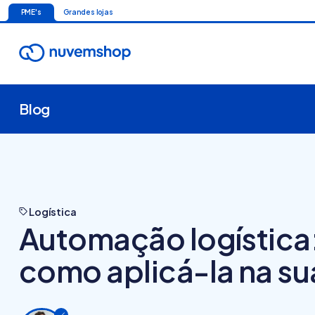
PME's
Grandes lojas
Blog
Logística
Automação logística:
como aplicá-la na s