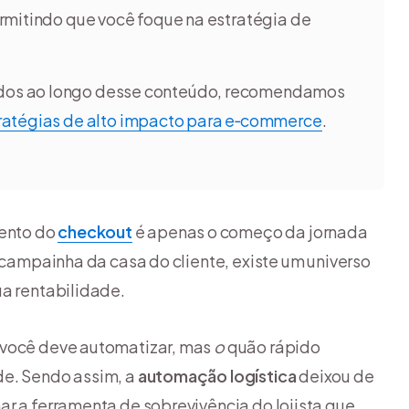
ermitindo que você foque na estratégia de
ridos ao longo desse conteúdo, recomendamos
ratégias de alto impacto para e‑commerce
.
ento do
checkout
é apenas o começo da jornada
a campainha da casa do cliente, existe um universo
ua rentabilidade.
você deve automatizar, mas
o
quão rápido
de. Sendo assim, a
automação logística
deixou de
ar a ferramenta de sobrevivência do lojista que