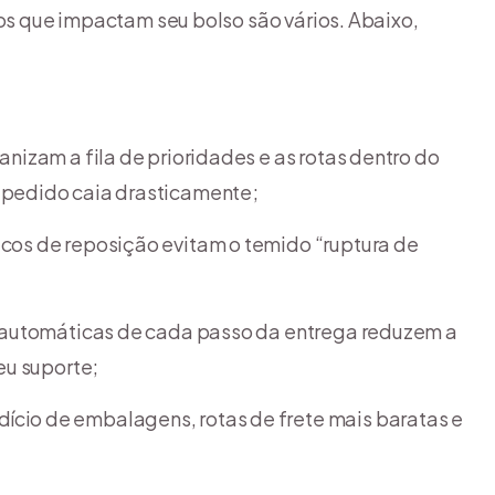
ios que impactam seu bolso são vários. Abaixo,
nizam a fila de prioridades e as rotas dentro do
pedido caia drasticamente;
cos de reposição evitam o temido “ruptura de
 automáticas de cada passo da entrega reduzem a
eu suporte;
cio de embalagens, rotas de frete mais baratas e