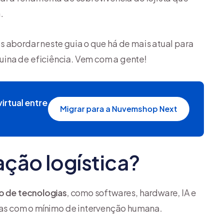
.
s abordar neste guia o que há de mais atual para
ina de eficiência. Vem com a gente!
irtual entre
Migrar para a Nuvemshop Next
ação logística?
ão de tecnologias
, como softwares, hardware, IA e
ivas com o mínimo de intervenção humana.