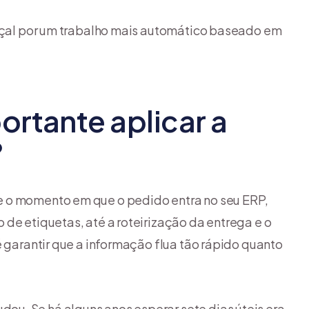
raçal por um trabalho mais automático baseado em
ortante aplicar a
?
e o momento em que o pedido entra no seu ERP,
de etiquetas, até a roteirização da entrega e o
é garantir que a informação flua tão rápido quanto
u. Se há alguns anos esperar sete dias úteis era