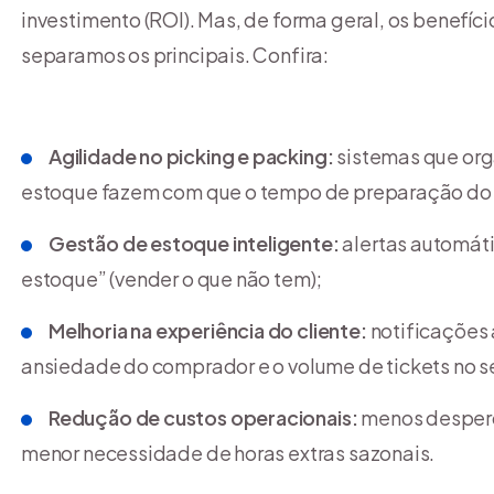
investimento (ROI). Mas, de forma geral, os benefíc
separamos os principais. Confira:
Agilidade no picking e packing:
sistemas que orga
estoque fazem com que o tempo de preparação do 
Gestão de estoque inteligente:
alertas automáti
estoque” (vender o que não tem);
Melhoria na experiência do cliente:
notificações
ansiedade do comprador e o volume de tickets no s
Redução de custos operacionais:
menos desperdí
menor necessidade de horas extras sazonais.