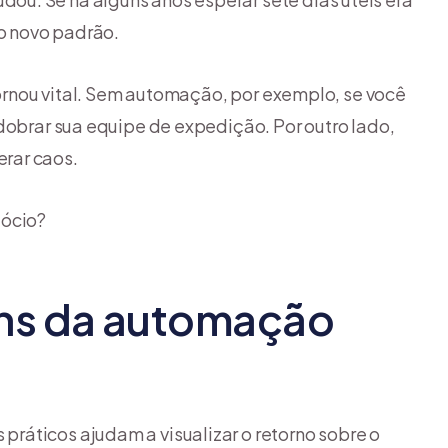
 o novo padrão.
 tornou vital. Sem automação, por exemplo, se você
dobrar sua equipe de expedição. Por outro lado,
rar caos.
gócio?
ens da automação
ráticos ajudam a visualizar o retorno sobre o