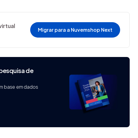
irtual
Migrar para a Nuvemshop Next
 pesquisa de
com base em dados