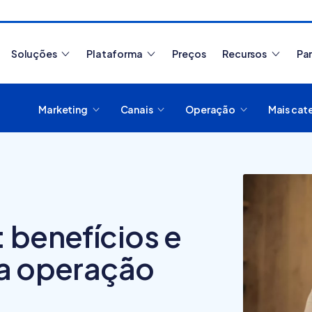
Soluções
Plataforma
Preços
Recursos
Pa
Marketing
Canais
Operação
Mais cat
Artigos mais lidos
 benefícios e
Como migrar de plataform
ua operação