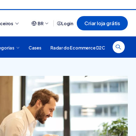
Criar loja grátis
rceiros
BR
Login
egorias
Cases
Radar do Ecommerce D2C
Ver tudo
a de e-commerce?
O que é plataforma digital,
como funciona e quais são o
tipos? [guia]