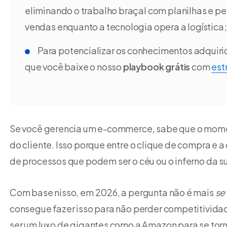
eliminando o trabalho braçal com planilhas e p
vendas enquanto a tecnologia opera a logística;
Para potencializar os conhecimentos adqui
que você baixe o nosso
playbook grátis
com
est
Se você gerencia um e-commerce, sabe que o mom
do cliente. Isso porque entre o clique de compra e 
de processos que podem ser o céu ou o inferno da s
Com base nisso, em 2026, a pergunta não é mais
se
consegue fazer isso para não perder competitivida
ser um luxo de gigantes como a Amazon para se torn