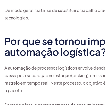
De modo geral, trata-se de substituir o trabalho b
tecnologias.
Por que se tornou imp
automação logística
A automação de processos logísticos envolve desd
passa pela separação no estoque (picking), emissão 
rastreio em tempo real. Neste processo, o objetivo 
o pacote.
Somado a isso, o comportamento do consumidor mudo