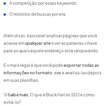
A competição por essas keywords;
O histórico de buscas por ela.
Além disso, é possível analisar páginas que você
acesse em
qualquer site
e ver as palavras-chave
para as quais aquele endereço está ranqueando.
E o mais legal é que você pode
exportar todas as
informações no formato .csv
e analisá-las depois
em suas planilhas.
💡
Saiba mais:
O que é Black Hat no SEO e como
evitá-lo?