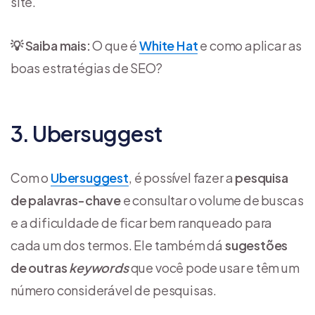
site.
💡 Saiba mais:
O que é
White Hat
e como aplicar as
boas estratégias de SEO?
3. Ubersuggest
Com o
Ubersuggest
, é possível fazer a
pesquisa
de palavras-chave
e consultar o volume de buscas
e a dificuldade de ficar bem ranqueado para
cada um dos termos. Ele também dá
sugestões
de outras
keywords
que você pode usar e têm um
número considerável de pesquisas.