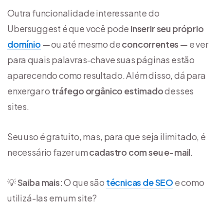
Outra funcionalidade interessante do
Ubersuggest é que você pode
inserir seu próprio
domínio
— ou até mesmo de
concorrentes
— e ver
para quais palavras-chave suas páginas estão
aparecendo como resultado. Além disso, dá para
enxergar o
tráfego orgânico estimado
desses
sites.
Seu uso é gratuito, mas, para que seja ilimitado, é
necessário fazer um
cadastro com seu e-mail
.
💡
Saiba mais:
O que são
técnicas de SEO
e como
utilizá-las em um site?