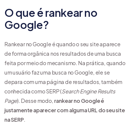
O que é rankear no
Google?
Rankear no Google é quando o seu site aparece
de forma orgânica nos resultados de uma busca
feita por meio do mecanismo. Na prática, quando
um usuário faz uma busca no Google, ele se
depara com uma página de resultados, também
conhecida como SERP (
Search Engine Results
Page
). Desse modo,
rankear no Google é
justamente aparecer com alguma URL do seu site
na SERP
.