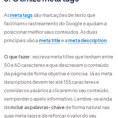
As
meta tags
são marcações de texto que
facilitam o rastreamento do Google e ajudam a
posicionar melhor seus conteúdos. As duas
principais são a
meta title
e a
meta description
.
O que fazer:
escreva meta titles que tenham entre
50 e 60 caracteres e que descrevam o conteúdo
da página de forma objetiva e concisa. Já as meta
descriptions devem ter até 155 caracteres e
convidar os usuários a clicarem no seu conteúdo,
sem perder o apelo informativo. Lembre-se ainda
de
incluir as palavras-chave
de forma natural nas
suas meta tags e de reforçar o valor do seu