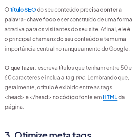
O
título SEO
do seu conteúdo precisa
conter a
palavra-chave foco
e ser construído de uma forma
atrativa para os visitantes do seu site. Afinal, ele é
o principal chamariz do seu conteúdo e tem uma
importância central no ranqueamento do Google.
O que fazer:
escreva títulos que tenham entre 50 e
60 caracteres e inclua a tag
title.
Lembrando que,
geralmente, o título é exibido entre as tags
<head> e </head> no código fonte em
HTML
da
página.
3. Otimize meta tags