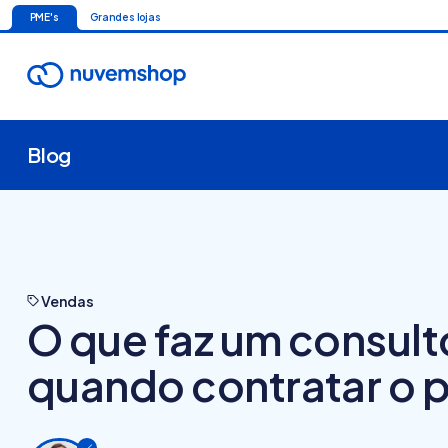
PME's
Grandes lojas
Blog
Vendas
O que faz um consult
quando contratar o p