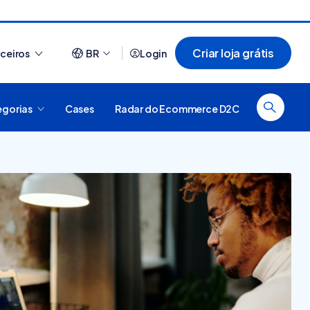
Criar loja grátis
rceiros
BR
Login
egorias
Cases
Radar do Ecommerce D2C
Ver tudo
44 sites que usam Nuvemshop para te
inspirar a ter o seu negó...
 é
forma
al, como