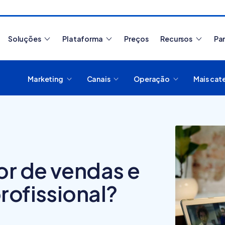
Soluções
Plataforma
Preços
Recursos
Pa
Marketing
Canais
Operação
Mais cat
Artigos mais lidos
or de vendas e
rofissional?
Como migrar de
O que
plataforma de
plata
e-commerce?
digit