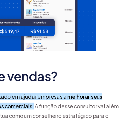
de vendas?
izado em ajudar empresas a
melhorar seus
os comerciais.
A função desse consultor vai além
atua como um conselheiro estratégico para o