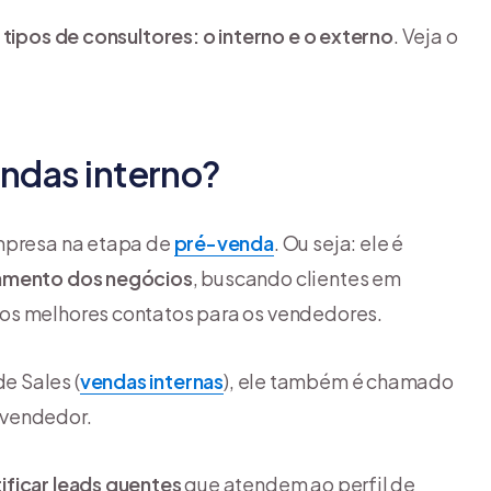
 tipos de consultores: o interno e o externo
. Veja o
endas interno?
empresa na etapa de
pré-venda
. Ou seja: ele é
amento dos negócios
, buscando clientes em
os melhores contatos para os vendedores.
e Sales (
vendas internas
), ele também é chamado
-vendedor.
ificar leads quentes
que atendem ao perfil de