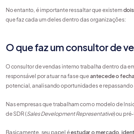
No entanto, é importante ressaltar que existem
dois
que faz cada um deles dentro das organizações:
O que faz um consultor de v
O consultor de vendas interno trabalha dentro da 
responsável por atuar na fase que
antecede o fech
potencial, analisando oportunidades e repassando 
Nas empresas que trabalham com o modelo de Insid
de SDR (
Sales Development Representative
) ou pré
Basicamente, seu papel é
estudar o mercado,
ident