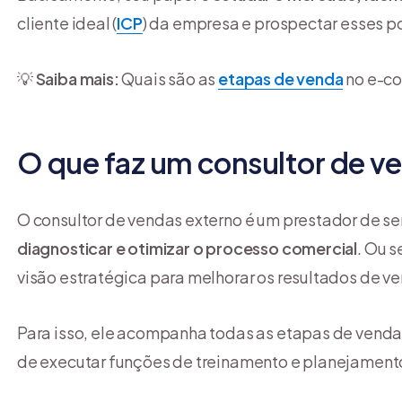
cliente ideal (
ICP
) da empresa e prospectar esses po
💡
Saiba mais:
Quais são as
etapas de venda
no e-c
O que faz um consultor de v
O consultor de vendas externo é um prestador de s
diagnosticar e otimizar o processo comercial
. Ou s
visão estratégica para melhorar os resultados de 
Para isso, ele acompanha todas as etapas de venda
de executar funções de treinamento e planejament