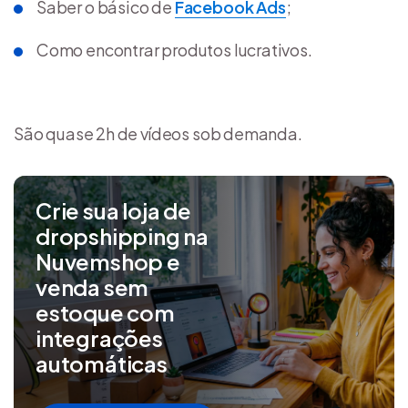
Saber o básico de
Facebook Ads
;
Como encontrar produtos lucrativos.
São quase 2h de vídeos sob demanda.
Crie sua loja de
dropshipping na
Nuvemshop e
venda sem
estoque com
integrações
automáticas