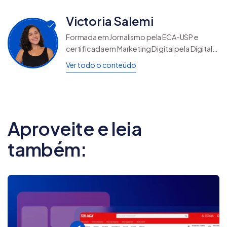
Victoria Salemi
Formada em Jornalismo pela ECA-USP e
certificada em Marketing Digital pela Digital
House, em Inbound Marketing pela HubSpot
Ver todo o conteúdo
Academy e em SEO Técnico pela Semrush,
Victoria Salemi é especialista de conteúdo e
SEO na Nuvemshop, reunindo uma base sólida
em estratégia digital. No blog da Nuvemshop,
escreve sobre dropshipping para ajudar
Aproveite e leia
empreendedores a estruturarem e escalarem
esse modelo de negócio com mais
também:
segurança e resultado.