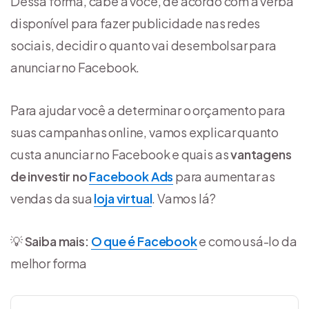
Dessa forma, cabe a você, de acordo com a verba
disponível para fazer publicidade nas redes
sociais, decidir o quanto vai desembolsar para
anunciar no Facebook.
Para ajudar você a determinar o orçamento para
suas campanhas online, vamos explicar quanto
custa anunciar no Facebook e quais as
vantagens
de investir no
Facebook Ads
para aumentar as
vendas da sua
loja virtual
. Vamos lá?
💡
Saiba mais:
O que é Facebook
e como usá-lo da
melhor forma