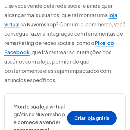
E se você vende pela rede social e ainda quer
alcançar mais usuários,
que tal
montar uma
loja
virtual
na
Nuvemshop
? Com um e-commerce, você
c
onsegue fazer a integração com ferramentas de
remarketing de redes sociais, como o
Pixel do
Facebook
, que irá rastrear as interações dos
usuários com a loja, permitindo que
posteriormente eles sejam impactados com
anúncios específicos.
Monte sua loja virtual
grátis na Nuvemshop
Criar loja grátis
e comece a vender
agora mesmo!