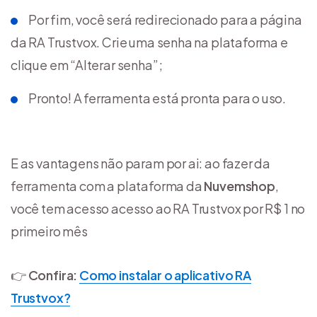
Por fim, você será redirecionado para a página
da RA Trustvox. Crie uma senha na plataforma e
clique em “Alterar senha”;
Pronto! A ferramenta está pronta para o uso.
E as vantagens não param por ai: ao fazer da
ferramenta com a plataforma da
Nuvemshop
,
você tem acesso acesso ao RA Trustvox por R$ 1 no
primeiro mês
👉
Confira:
Como instalar o aplicativo RA
Trustvox?