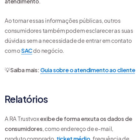
atendimento
.
Ao tornar essas informações públicas, outros
consumidores também podem esclarecer as suas
dúvidas sem a necessidade de entrar em contato
com o
SAC
do negócio.
💡
Saiba mais:
Guia sobre o atendimento ao cliente
Relatórios
A RA Trustvox
exibe de forma enxuta os dados de
consumidores
, como endereço de e-mail,
produto comprado,
ticket médio
, frequência de