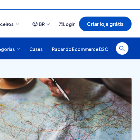
Criar loja grátis
rceiros
BR
Login
egorias
Cases
Radar do Ecommerce D2C
Ver tudo
44 sites que usam Nuvemshop para te
inspirar a ter o seu negó...
 é
forma
al, como