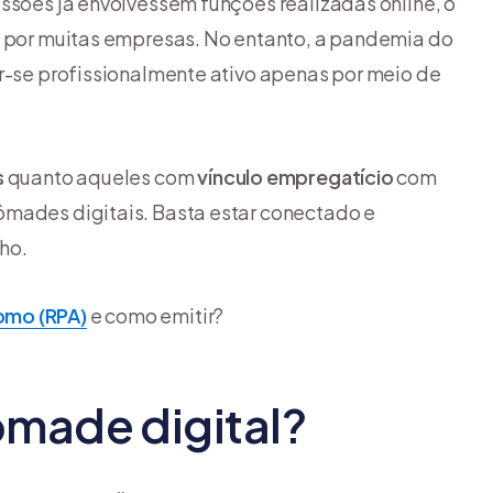
issões já envolvessem funções realizadas online, o
o por muitas empresas. No entanto, a pandemia do
er-se profissionalmente ativo apenas por meio de
s
quanto aqueles com
vínculo empregatício
com
ômades digitais. Basta estar conectado e
ho.
omo (RPA)
e como emitir?
made digital?