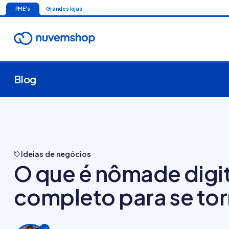
PME's
Grandes lojas
Blog
Ideias de negócios
O que é nômade digit
completo para se to