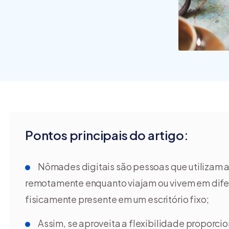
funcio
são os
[guia]
Pontos principais do artigo:
Nômades digitais são pessoas que utilizam a 
remotamente enquanto viajam ou vivem em difer
fisicamente presente em um escritório fixo;
Assim, se aproveita a flexibilidade proporcio