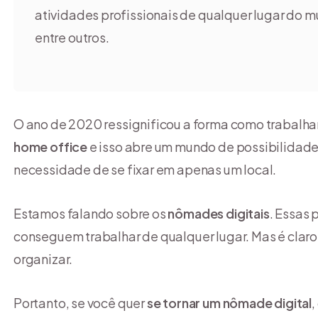
atividades profissionais de qualquer lugar do 
entre outros.
O ano de 2020 ressignificou a forma como trabalh
home office
e isso abre um mundo de possibilidad
necessidade de se fixar em apenas um local.
Estamos falando sobre os
nômades digitais
. Essas 
conseguem trabalhar de qualquer lugar. Mas é claro q
organizar.
Portanto, se você quer
se tornar um nômade digital
,