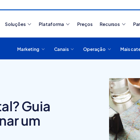
Soluções
Plataforma
Preços
Recursos
Pa
Marketing
Canais
Operação
Mais cat
Artigos mais lidos
al? Guia
rnar um
Como migrar de
O que
plataforma de
plata
e-commerce?
digit