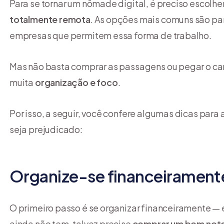
Para se tornar um nômade digital, é preciso escolh
totalmente remota
. As opções mais comuns são 
empresas que permitem essa forma de trabalho.
Mas não basta comprar as passagens ou pegar o car
muita
organização
e
foco
.
Por isso, a seguir, você confere algumas dicas para a
seja prejudicado:
Organize-se financeirament
O primeiro passo é se organizar financeiramente — 
ainda não tem, talvez precise
comprar um bom not