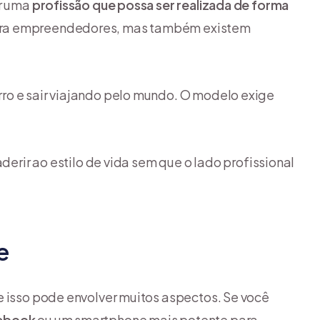
er uma
profissão que possa ser realizada de forma
para empreendedores, mas também existem
ro e sair viajando pelo mundo. O modelo exige
derir ao estilo de vida sem que o lado profissional
e
e isso pode envolver muitos aspectos. Se você
ebook
ou um smartphone mais potente para