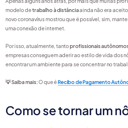
Apenas alguns anos atrás, por mais que muitas prof
modelo de
trabalho à distância
ainda não era aceit
novo coronavírus mostrou que é possível, sim, mant
uma conexão de internet.
Por isso, atualmente, tanto
profissionais autônomo
empresas conseguem aderir ao estilo de vida dos n
encontrar um ambiente para se concentrar no trabal
💡 Saiba mais:
O que é
Recibo de Pagamento Autôn
Como se tornar um nô