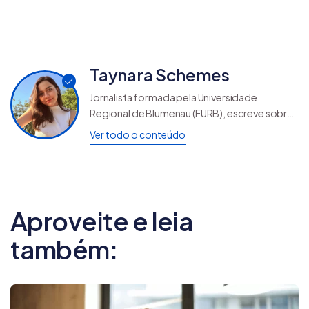
Taynara Schemes
Jornalista formada pela Universidade
Regional de Blumenau (FURB), escreve sobre
estratégias de vendas no blog da
Ver todo o conteúdo
Nuvemshop. Com experiência em
Copywriting, UX Writing e Inbound Marketing,
lidera as operações da Nuvemshop nas áreas
de Marketing Automation e E-mail Nurturing
no Brasil, México, Argentina, Colômbia e Chile.
Aproveite e leia
também: