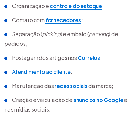
Organização e
controle do estoque
;
Contato com
fornecedores
;
Separação (
picking
) e embalo (
packing
) de
pedidos;
Postagem dos artigos nos
Correios
;
Atendimento ao cliente
;
Manutenção das
redes sociais
da marca;
Criação e veiculação de
anúncios no Google
e
nas mídias sociais.