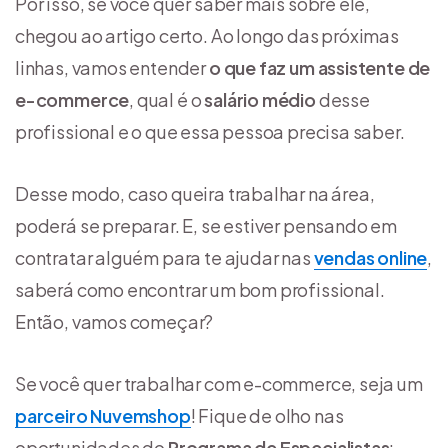
Por isso, se você quer saber mais sobre ele,
chegou ao artigo certo. Ao longo das próximas
linhas, vamos entender
o que faz um assistente de
e-commerce
, qual é o
salário médio
desse
profissional e o que essa pessoa precisa saber.
Desse modo, caso queira trabalhar na área,
poderá se preparar. E, se estiver pensando em
contratar alguém para te ajudar nas
vendas online
,
saberá como encontrar um bom profissional.
Então, vamos começar?
Se você quer trabalhar com e-commerce, seja um
parceiro Nuvemshop
! Fique de olho nas
oportunidades do
Programa de Especialistas
: