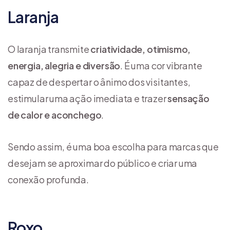
Laranja
O laranja transmite
criatividade, otimismo,
energia, alegria e diversão
. É uma cor vibrante
capaz de despertar o ânimo dos visitantes,
estimular uma ação imediata e trazer
sensação
de calor e aconchego
.
Sendo assim, é uma boa escolha para marcas que
desejam se aproximar do público e criar uma
conexão profunda.
Roxo