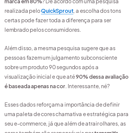
marca em 80%
? De acordo com uma pesquisa
realizada pelo
QuickSprout
, a escolha dos tons
certas pode fazer toda a diferença para ser
lembrado pelos consumidores.
Além disso, a mesma pesquisa sugere que as
pessoas fazem um julgamento subconsciente
sobre um produto 90 segundos após a
visualização inicial e que até
90% dessa avaliação
é baseada apenas na cor
. Interessante, né?
Esses dados reforçam a importância de definir
uma paleta de cores chamativa e estratégica para
seu e-commerce, já que além de atrair olhares, as
cores também são responsáveis por
transmitir