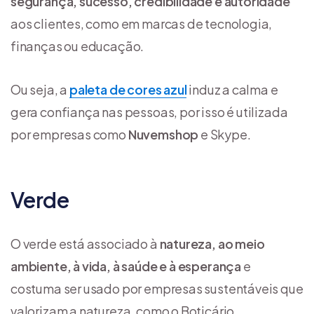
segurança, sucesso, credibilidade e autoridade
aos clientes, como em marcas de tecnologia,
finanças ou educação.
Ou seja, a
paleta de cores azul
induz a calma e
gera confiança nas pessoas, por isso é utilizada
por empresas como
Nuvemshop
e Skype.
Verde
O verde está associado à
natureza, ao meio
ambiente, à vida, à saúde e à esperança
e
costuma ser usado por empresas sustentáveis que
valorizam a natureza, como o Boticário.