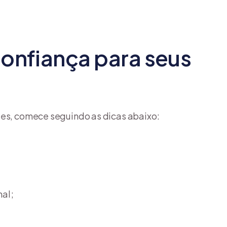
confiança para seus
tes, comece seguindo as dicas abaixo:
al;