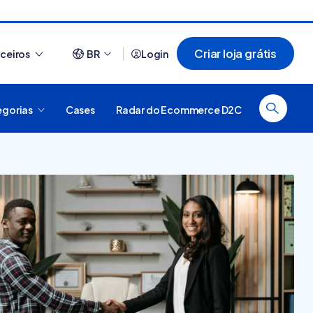
Criar loja grátis
rceiros
BR
Login
egorias
Cases
Radar do Ecommerce D2C
Ver tudo
O que é plataforma
44 sites que usam
digital, como funciona e
Nuvemshop para te