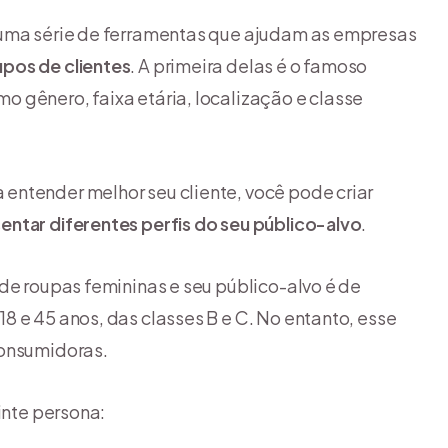
 uma série de ferramentas que ajudam as empresas
upos de clientes
. A primeira delas é o famoso
 gênero, faixa etária, localização e classe
entender melhor seu cliente, você pode criar
entar diferentes perfis do seu público-alvo
.
de roupas femininas e seu público-alvo é de
8 e 45 anos, das classes B e C. No entanto, esse
consumidoras.
inte persona: