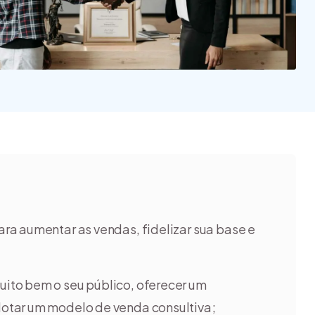
quais são os tipos?
inspirar a ter o seu
[guia]
negó...
ara aumentar as vendas, fidelizar sua base e
uito bem o seu público, oferecer um
otar um modelo de venda consultiva;