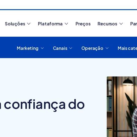
Soluções
Plataforma
Preços
Recursos
Pa
Marketing
Canais
Operação
Mais cat
Artigos mais lidos
a confiança do
Como migrar de
plataforma de e-