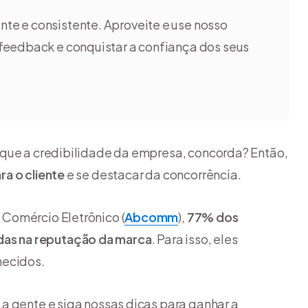
nte e consistente. Aproveite e use nosso
 feedback e conquistar a confiança dos seus
 que a credibilidade da empresa, concorda? Então,
a o cliente
e se destacar da concorrência.
Comércio Eletrônico (
Abcomm
),
77% dos
as na reputação da marca
. Para isso, eles
hecidos.
a gente e siga nossas dicas para ganhar a