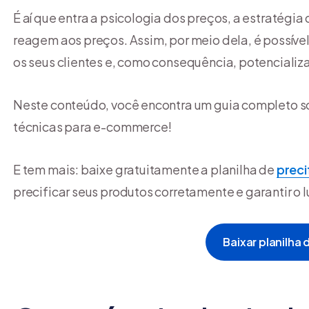
É aí que entra a psicologia dos preços, a estratég
reagem aos preços. Assim, por meio dela, é possível 
os seus clientes e, como consequência, potencializ
Neste conteúdo, você encontra um guia completo so
técnicas para e-commerce!
E tem mais: baixe gratuitamente a planilha de
preci
precificar seus produtos corretamente e garantir o 
Baixar planilha 