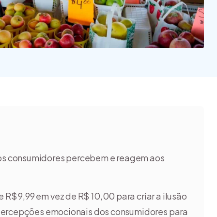
na e quais
 tipos?
o os consumidores percebem e reagem aos
 R$ 9,99 em vez de R$ 10,00 para criar a ilusão
 percepções emocionais dos consumidores para