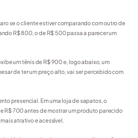
ro se o cliente estiver comparando com outro de
stando R$ 800, o de R$ 500 passa a parecer um
xibe um tênis de R$ 900 e, logo abaixo, um
sar de ter um preço alto, vai ser percebido com
to presencial. Em uma loja de sapatos, o
 R$ 700 antes de mostrar um produto parecido
ais atrativo e acessível.