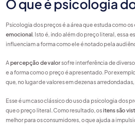
O que é psicologia d
Psicologia dos preços é a área que estuda como 
emocional
. Isto é, indo além do preço literal, essa
influenciam a forma como ele é notado pela audiênc
A
percepção de valor
sofre interferência de divers
e a forma como o preço é apresentado. Por exemplo
que, no lugar de valores em dezenas arredondadas,
Esse é um caso clássico do uso da psicologia dos pr
que o preço literal. Como resultado, os
itens são vi
melhor para os consumidores, o que ajuda a impulsi