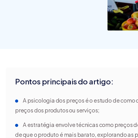
funcio
são os
[guia]
Pontos principais do artigo:
A psicologia dos preços é o estudo de com
preços dos produtos ou serviços;
A estratégia envolve técnicas como preços de
de que o produto é mais barato, explorando as