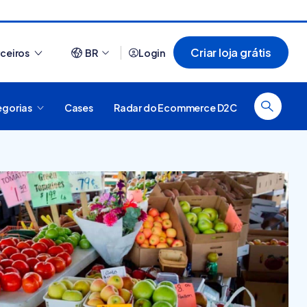
Criar loja grátis
rceiros
BR
Login
egorias
Cases
Radar do Ecommerce D2C
Ver tudo
44 sites que usam Nuvemshop para te
inspirar a ter o seu negó...
 é
forma
al, como