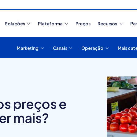
Soluções
Plataforma
Preços
Recursos
Pa
Marketing
Canais
Operação
Mais cat
Artigos mais lidos
os preços e
er mais?
Como migrar de
O que
plataforma de
plata
e-commerce?
digit