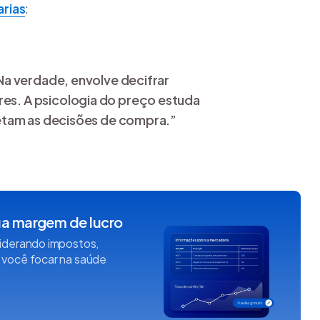
arias
:
Na verdade, envolve decifrar
s. A psicologia do preço estuda
etam as decisões de compra.”
sua margem de lucro
siderando impostos,
 você focar na saúde