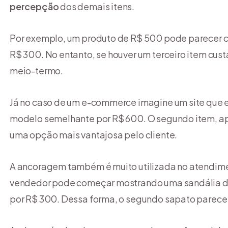
percepção
dos demais itens.
Por exemplo, um produto de R$ 500 pode parecer ca
R$ 300. No entanto, se houver um terceiro item cu
meio-termo.
Já no caso de um e-commerce imagine um site que e
modelo semelhante por R$ 600. O segundo item, ape
uma opção mais vantajosa pelo cliente.
A ancoragem também é muito utilizada no atendimen
vendedor pode começar mostrando uma sandália de
por R$ 300. Dessa forma, o segundo sapato parece m