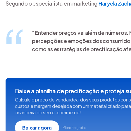
Segundo o especialista em marketing
Haryela Zach
“Entender preços vai além de números. 
percepções e emoções dos consumidore
como as estratégias de precificação af
Baixe a planilha de precificação e proteja 
Calcule o preço de venda ideal dos seus produtos con
custos e margem desejada com um material criado para
financeira do seu e-commerce!
Baixar agora
Planilha grátis